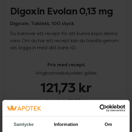
Digoxin Evolan 0,13 mg
Digoxin, Tablett, 100 styck
Du behöver ett recept för att kunna köpa denna
vara. Om du har ett recept kan du handla genom
att logga in med ditt bank-ID.
Pris med recept
Högkostnadsskyddet gäller
121,73 kr
I apotek:
121,73 kr
Köp via ditt recept
Samtycke
Information
Om