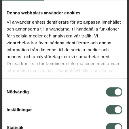
Aktuella erbjudanden
Denna webbplats använder cookies
Beskrivning
Dölj
Vi använder enhetsidentifierare för att anpassa innehållet
och annonserna till användarna, tillhandahålla funktioner
för sociala medier och analysera vår trafik. Vi
Läs alltid bipacksedeln innan
vidarebefordrar även sådana identifierare och annan
användning.
information från din enhet till de sociala medier och
annons- och analysföretag som vi samarbetar med.
EAN:
00000024119917
Dessa kan i sin tur kombinera informationen med annan
information som du har tillhandahållit eller som de har
samlat in när du har använt deras tjänster. Samtycke till
Bipacksedel från FASS
Visa
cookies är frivilligt och du kan när som helst ändra eller
Samtyckesval
återkalla ditt samtycke via webbplatsens
Nödvändig
cookieinställningar. Ett återkallat samtycke påverkar inte
lagligheten av behandling som skett innan återkallelsen.
Inställningar
Kronans Apotek finns här för dig. Du hittar oss från Skåne i
Statistik
syd till Lappland i norr, och online i mobilen och på