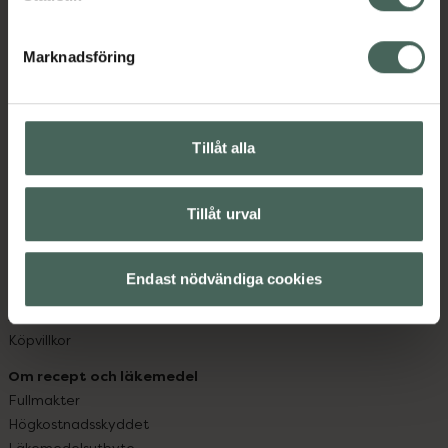
datorn. Oavsett vem du är så är det vårt uppdrag att
hjälpa just dig att må lite bättre. Välkommen att prata
Marknadsföring
med oss.
Kundservice
Kontakta oss
Tillåt alla
Vanliga frågor
Hitta apotek
Tillåt urval
Handla tryggt
Leverans, betalning och retur
Kundklubb
Endast nödvändiga cookies
Sajtens tillgänglighet
App
Köpvillkor
Om recept och läkemedel
Fullmakter
Högkostnadsskyddet
Läkemedelsutbyte