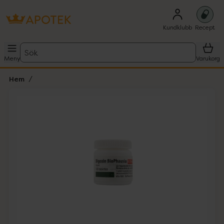
Kundklubb
Recept
Sök
Meny
Varukorg
Hem
Hoppa över Lista
Lista: . Innehåller 1 objekt.