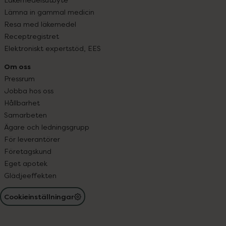
Lämna in gammal medicin
Resa med läkemedel
Receptregistret
Elektroniskt expertstöd, EES
Om oss
Pressrum
Jobba hos oss
Hållbarhet
Samarbeten
Ägare och ledningsgrupp
För leverantörer
Företagskund
Eget apotek
Glädjeeffekten
Cookieinställningar