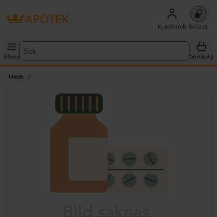
Kundklubb
Recept
Sök
Meny
Varukorg
Hem
Hoppa över Lista
Lista: . Innehåller 1 objekt.