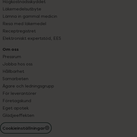
Högkostnadsskyddet
Läkemedelsutbyte
Lämna in gammal medicin
Resa med läkemedel
Receptregistret
Elektroniskt expertstöd, EES
Om oss
Pressrum
Jobba hos oss
Hållbarhet
Samarbeten
Ägare och ledningsgrupp
För leverantörer
Företagskund
Eget apotek
Glädjeeffekten
Cookieinställningar