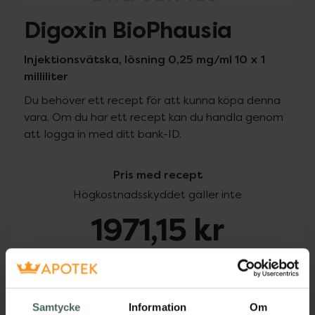
Digoxin BioPhausia
Injektionsvätska, lösning 0,25 mg/ml 10 x 1
milliliter
Du behöver ett recept för att kunna köpa denna
vara. Om du har ett recept kan du handla genom
att logga in med ditt bank-ID.
Pris med recept
Högkostnadsskyddet gäller inte
1971,15 kr
I apotek:
1971,15 kr
Köp via ditt recept
Samtycke
Information
Om