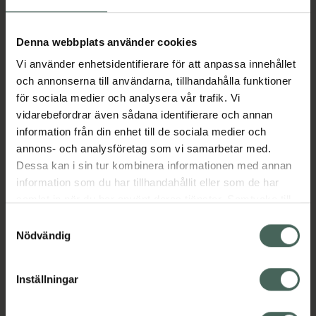
Aktuella erbjudanden
Denna webbplats använder cookies
Vi använder enhetsidentifierare för att anpassa innehållet
Beskrivning
Dölj
och annonserna till användarna, tillhandahålla funktioner
för sociala medier och analysera vår trafik. Vi
vidarebefordrar även sådana identifierare och annan
Läs alltid bipacksedeln innan
information från din enhet till de sociala medier och
användning.
annons- och analysföretag som vi samarbetar med.
Dessa kan i sin tur kombinera informationen med annan
EAN:
07046261310451
information som du har tillhandahållit eller som de har
samlat in när du har använt deras tjänster. Samtycke till
cookies är frivilligt och du kan när som helst ändra eller
Bipacksedel från FASS
Visa
Samtyckesval
återkalla ditt samtycke via webbplatsens
Nödvändig
cookieinställningar. Ett återkallat samtycke påverkar inte
lagligheten av behandling som skett innan återkallelsen.
Inställningar