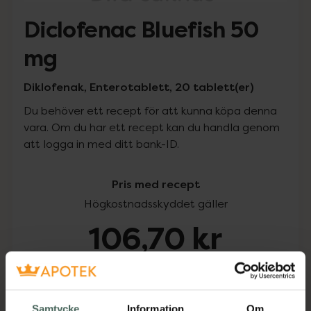
Diclofenac Bluefish 50
mg
Diklofenak, Enterotablett, 20 tablett(er)
Du behöver ett recept för att kunna köpa denna
vara. Om du har ett recept kan du handla genom
att logga in med ditt bank-ID.
Pris med recept
Högkostnadsskyddet gäller
106,70 kr
I apotek:
106,70 kr
Köp via ditt recept
Samtycke
Information
Om