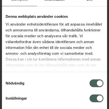
Aktuella erbjudanden
Denna webbplats använder cookies
Vi använder enhetsidentifierare för att anpassa innehållet
Beskrivning
Dölj
och annonserna till användarna, tillhandahålla funktioner
för sociala medier och analysera vår trafik. Vi
vidarebefordrar även sådana identifierare och annan
Läs alltid bipacksedeln innan
information från din enhet till de sociala medier och
användning.
annons- och analysföretag som vi samarbetar med.
Dessa kan i sin tur kombinera informationen med annan
EAN:
07046260396883
information som du har tillhandahållit eller som de har
samlat in när du har använt deras tjänster. Samtycke till
cookies är frivilligt och du kan när som helst ändra eller
Samtyckesval
Bipacksedel från FASS
Visa
återkalla ditt samtycke via webbplatsens
Nödvändig
cookieinställningar. Ett återkallat samtycke påverkar inte
lagligheten av behandling som skett innan återkallelsen.
Inställningar