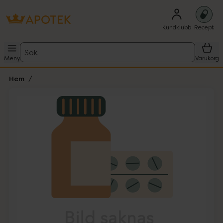
Kundklubb
Recept
Sök
Meny
Varukorg
Hem
Hoppa över Lista
Lista: . Innehåller 1 objekt.