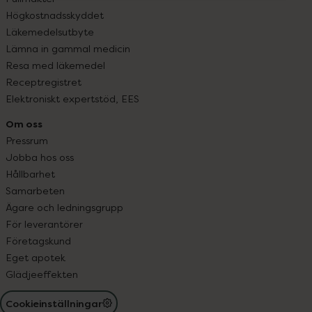
Högkostnadsskyddet
Läkemedelsutbyte
Lämna in gammal medicin
Resa med läkemedel
Receptregistret
Elektroniskt expertstöd, EES
Om oss
Pressrum
Jobba hos oss
Hållbarhet
Samarbeten
Ägare och ledningsgrupp
För leverantörer
Företagskund
Eget apotek
Glädjeeffekten
Cookieinställningar