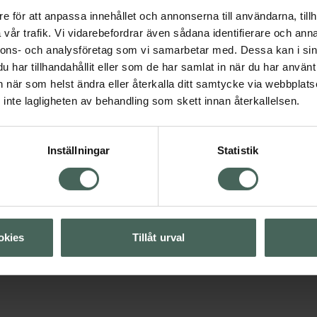
Fler produkter från Den
e för att anpassa innehållet och annonserna till användarna, tillh
Aktuella erbjudanden
vår trafik. Vi vidarebefordrar även sådana identifierare och anna
nnons- och analysföretag som vi samarbetar med. Dessa kan i sin
har tillhandahållit eller som de har samlat in när du har använt 
an när som helst ändra eller återkalla ditt samtycke via webbplats
Visa
inte lagligheten av behandling som skett innan återkallelsen.
Visa
Inställningar
Statistik
Visa
okies
Tillåt urval