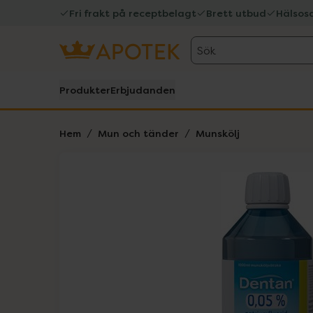
Fri frakt på receptbelagt
Brett utbud
Hälsos
Sök
Produkter
Erbjudanden
Hem
Mun och tänder
Munskölj
Hoppa över Lista
Lista: . Innehåller 1 objekt.