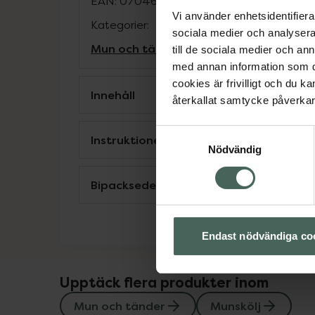
EAN:
07046260301306
Vi använder enhetsidentifierar
Kategorier:
sociala medier och analysera 
Mun och tänder
Munskölj
till de sociala medier och a
med annan information som du 
cookies är frivilligt och du k
Innehåll
återkallat samtycke påverkar 
Samtyckesval
Instruktioner
Nödvändig
Bipacksedel från FASS
Endast nödvändiga co
Upptäck flera produkter inom
Mun och tänder
Munskölj