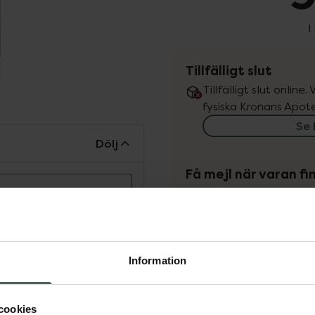
I
Tillfälligt slut
Tillfälligt slut online
fysiska Kronans Apote
Se 
Dölj
Få mejl när varan fin
ipacksedeln innan
Din e-postadress
uor för att förebygga
vill
Jag accepterar
dernas emalj och
Information
ksedel innan användning.
Spara
cookies