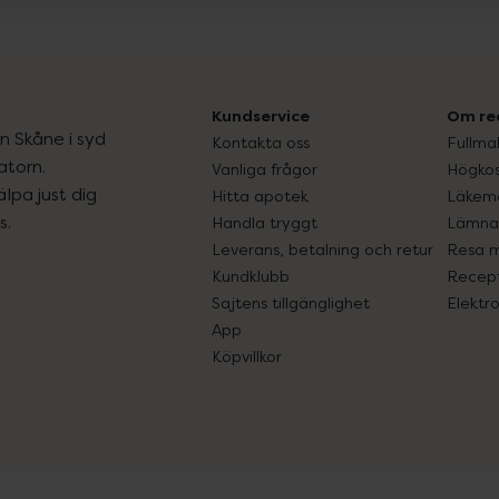
Kundservice
Om re
ån Skåne i syd
Kontakta oss
Fullma
atorn.
Vanliga frågor
Högkos
lpa just dig
Hitta apotek
Läkem
s.
Handla tryggt
Lämna 
Leverans, betalning och retur
Resa 
Kundklubb
Recept
Sajtens tillgänglighet
Elektr
App
Köpvillkor