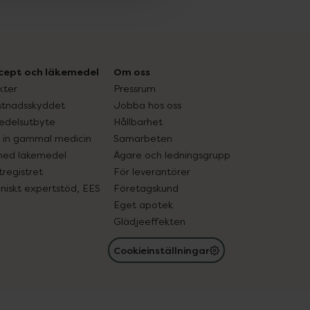
cept och läkemedel
Om oss
kter
Pressrum
tnadsskyddet
Jobba hos oss
edelsutbyte
Hållbarhet
in gammal medicin
Samarbeten
med läkemedel
Ägare och ledningsgrupp
registret
För leverantörer
oniskt expertstöd, EES
Företagskund
Eget apotek
Glädjeeffekten
Cookieinställningar