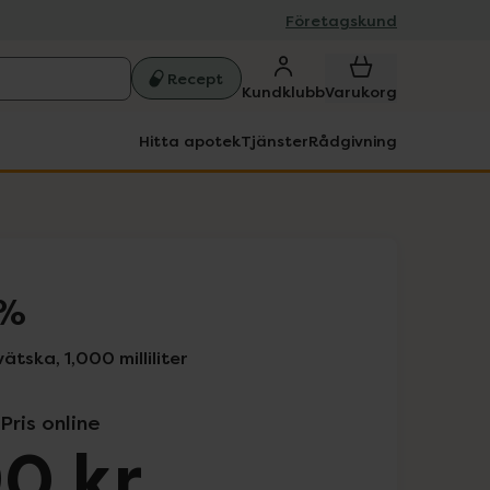
Företagskund
Recept
Kundklubb
Varukorg
Hitta apotek
Tjänster
Rådgivning
 %
tska, 1,000 milliliter
Pris online
0 kr