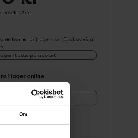
 apotek:
125 kr
. Varan kan finnas i lager hos något av våra
k.
lagerstatus på apotek
ns i lager online
koren
Om