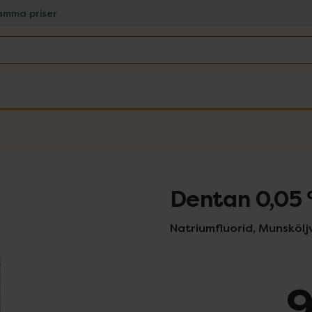
amma priser
Dentan 0,05
Natriumfluorid, Munsköljvä
9