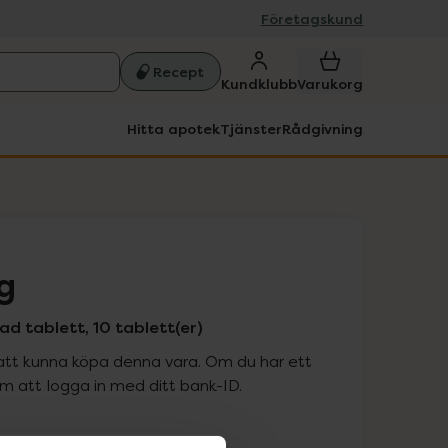
Företagskund
Recept
Kundklubb
Varukorg
Hitta apotek
Tjänster
Rådgivning
g
d tablett, 10 tablett(er)
att kunna köpa denna vara. Om du har ett
 att logga in med ditt bank-ID.
is med recept