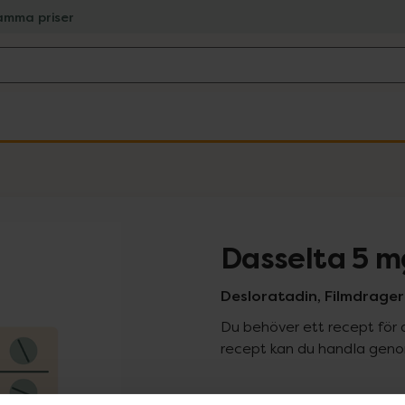
amma priser
Dasselta 5 m
Desloratadin, Filmdragera
Du behöver ett recept för 
recept kan du handla genom
Pr