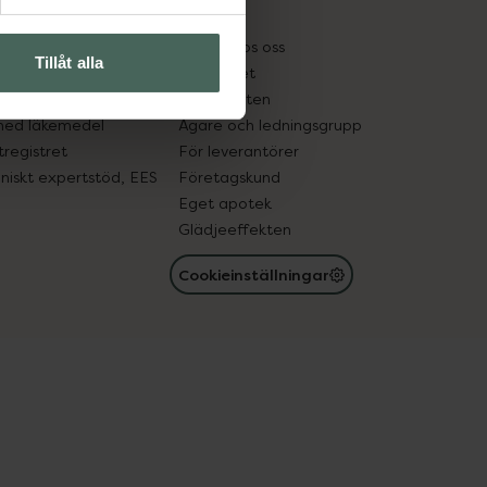
kter
Pressrum
tnadsskyddet
Jobba hos oss
Tillåt alla
edelsutbyte
Hållbarhet
in gammal medicin
Samarbeten
med läkemedel
Ägare och ledningsgrupp
registret
För leverantörer
oniskt expertstöd, EES
Företagskund
Eget apotek
Glädjeeffekten
Cookieinställningar