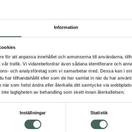
Högkos
91
Information
Dölj
I 
cookies
Kö
dning.
e för att anpassa innehållet och annonserna till användarna, tillh
vår trafik. Vi vidarebefordrar även sådana identifierare och anna
nnons- och analysföretag som vi samarbetar med. Dessa kan i sin
Aktuella erbjudanden
har tillhandahållit eller som de har samlat in när du har använt 
an när som helst ändra eller återkalla ditt samtycke via webbplats
Visa
inte lagligheten av behandling som skett innan återkallelsen.
Inställningar
Statistik
Kundservice
Om re