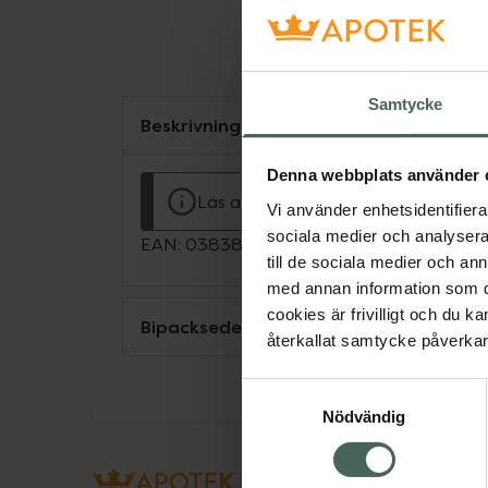
Samtycke
Beskrivning
Denna webbplats använder 
Läs alltid bipacksedeln innan använ
Vi använder enhetsidentifierar
sociala medier och analysera 
EAN:
03838989688820
till de sociala medier och a
med annan information som du 
cookies är frivilligt och du k
Bipacksedel från FASS
återkallat samtycke påverkar 
Samtyckesval
Nödvändig