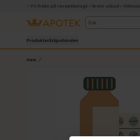
Fri frakt på receptbelagt
Brett utbud
Hälsos
Sök
Produkter
Erbjudanden
Hem
Hoppa över Lista
Lista: . Innehåller 1 objekt.