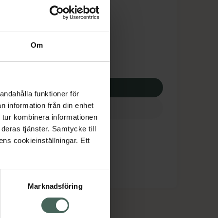
tnadsskyddet gäller
,68 kr
Om
apotek:
91,68 kr
p via ditt recept
andahålla funktioner för
n information från din enhet
 tur kombinera informationen
deras tjänster. Samtycke till
ens cookieinställningar. Ett
Marknadsföring
cept och läkemedel
Om oss