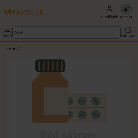
Kundklubb
Recept
Sök
Meny
Varukorg
Hem
Hoppa över Lista
Lista: . Innehåller 1 objekt.