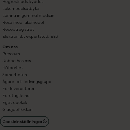
Högkostnadsskyddet
Läkemedelsutbyte
Lämna in gammal medicin
Resa med läkemedel
Receptregistret
Elektroniskt expertstöd, EES
Om oss
Pressrum
Jobba hos oss
Hållbarhet
Samarbeten
Ägare och ledningsgrupp
För leverantörer
Företagskund
Eget apotek
Glädjeeffekten
Cookieinställningar