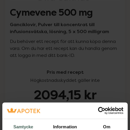
Cymevene 500 mg
Ganciklovir, Pulver till koncentrat till
infusionsvätska, lösning, 5 x 500 milligram
Du behöver ett recept för att kunna köpa denna
vara. Om du har ett recept kan du handla genom
att logga in med ditt bank-ID.
Pris med recept
Högkostnadsskyddet gäller inte
2094,15 kr
I apotek:
2094,15 kr
Köp via ditt recept
Samtycke
Information
Om