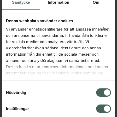
Köp via ditt recept
Samtycke
Information
Om
Denna webbplats använder cookies
Aktuella erbjudanden
Vi använder enhetsidentifierare för att anpassa innehållet
och annonserna till användarna, tillhandahålla funktioner
Beskrivning
Dölj
för sociala medier och analysera vår trafik. Vi
vidarebefordrar även sådana identifierare och annan
information från din enhet till de sociala medier och
Läs alltid bipacksedeln innan
annons- och analysföretag som vi samarbetar med.
användning.
Dessa kan i sin tur kombinera informationen med annan
EAN:
07046264338292
information som du har tillhandahållit eller som de har
samlat in när du har använt deras tjänster. Samtycke till
cookies är frivilligt och du kan när som helst ändra eller
Samtyckesval
återkalla ditt samtycke via webbplatsens
Nödvändig
Bipacksedel från FASS
Visa
cookieinställningar. Ett återkallat samtycke påverkar inte
lagligheten av behandling som skett innan återkallelsen.
Inställningar