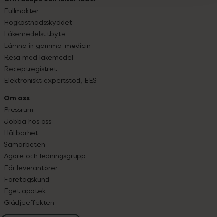
Fullmakter
Högkostnadsskyddet
Läkemedelsutbyte
Lämna in gammal medicin
Resa med läkemedel
Receptregistret
Elektroniskt expertstöd, EES
Om oss
Pressrum
Jobba hos oss
Hållbarhet
Samarbeten
Ägare och ledningsgrupp
För leverantörer
Företagskund
Eget apotek
Glädjeeffekten