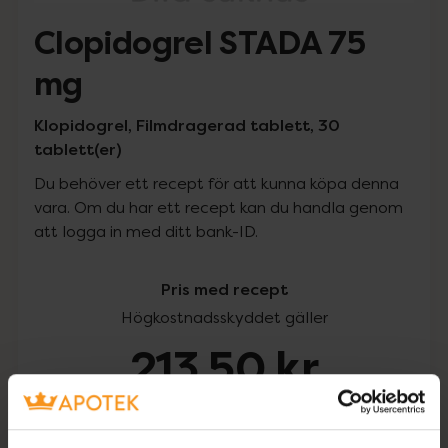
Clopidogrel STADA 75
mg
Klopidogrel, Filmdragerad tablett, 30
tablett(er)
Du behöver ett recept för att kunna köpa denna
vara. Om du har ett recept kan du handla genom
att logga in med ditt bank-ID.
Pris med recept
Högkostnadsskyddet gäller
213,50 kr
I apotek:
213,50 kr