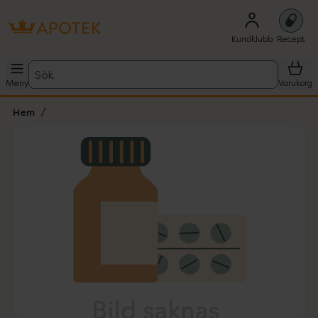
Kundklubb
Recept
Sök
Meny
Varukorg
Hem
Hoppa över Lista
Lista: . Innehåller 1 objekt.