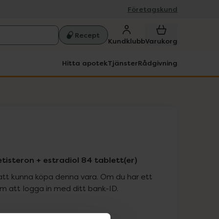
Företagskund
Recept
Kundklubb
Varukorg
Hitta apotek
Tjänster
Rådgivning
tisteron + estradiol 84 tablett(er)
att kunna köpa denna vara. Om du har ett
 att logga in med ditt bank-ID.
is med recept