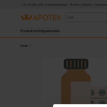
Fri frakt på receptbelagt
Brett utbud
Hälsos
Sök
Produkter
Erbjudanden
Hem
Hoppa över Lista
Lista: . Innehåller 1 objekt.