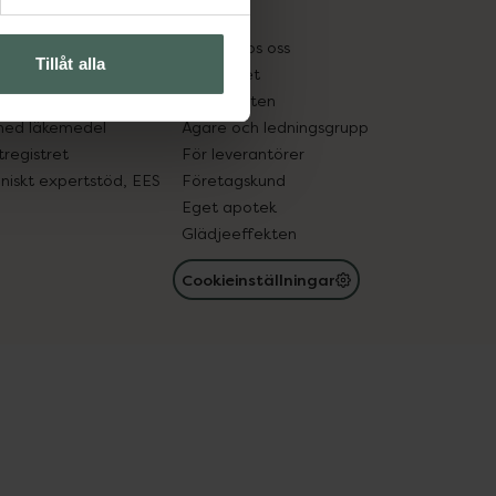
kter
Pressrum
tnadsskyddet
Jobba hos oss
Tillåt alla
edelsutbyte
Hållbarhet
in gammal medicin
Samarbeten
med läkemedel
Ägare och ledningsgrupp
registret
För leverantörer
oniskt expertstöd, EES
Företagskund
Eget apotek
Glädjeeffekten
Cookieinställningar