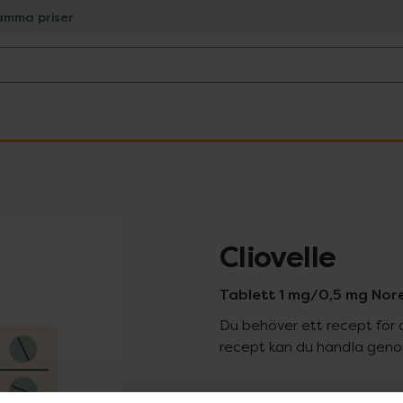
amma priser
Cliovelle
Tablett 1 mg/0,5 mg Nore
Du behöver ett recept för 
recept kan du handla genom
Pr