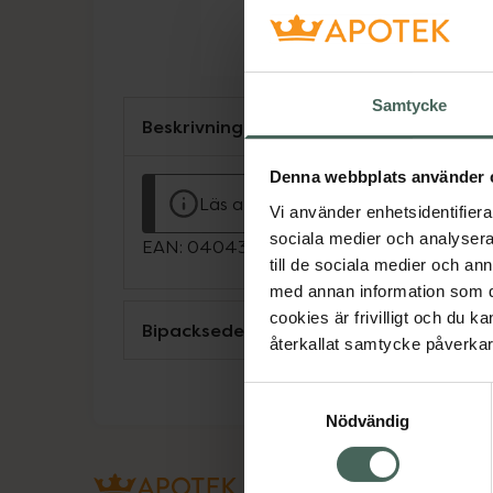
Samtycke
Beskrivning
Denna webbplats använder 
Läs alltid bipacksedeln innan använ
Vi använder enhetsidentifierar
sociala medier och analysera 
EAN:
04043027301169
till de sociala medier och a
med annan information som du 
cookies är frivilligt och du k
Bipacksedel från FASS
återkallat samtycke påverkar 
Samtyckesval
Nödvändig