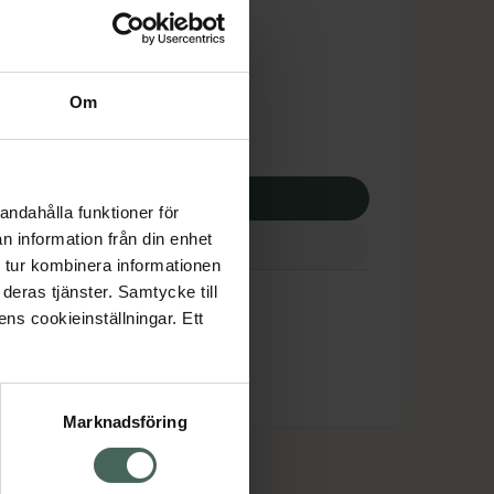
tnadsskyddet gäller
9,17 kr
Om
apotek:
239,17 kr
p via ditt recept
andahålla funktioner för
n information från din enhet
 tur kombinera informationen
deras tjänster. Samtycke till
ens cookieinställningar. Ett
Marknadsföring
cept och läkemedel
Om oss