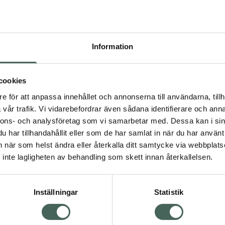
Högkos
23
Information
Dölj
I 
cookies
Kö
dning.
e för att anpassa innehållet och annonserna till användarna, tillh
vår trafik. Vi vidarebefordrar även sådana identifierare och anna
nnons- och analysföretag som vi samarbetar med. Dessa kan i sin
Aktuella erbjudanden
har tillhandahållit eller som de har samlat in när du har använt 
an när som helst ändra eller återkalla ditt samtycke via webbplats
Visa
inte lagligheten av behandling som skett innan återkallelsen.
Inställningar
Statistik
Kundservice
Om re