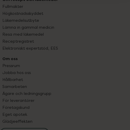
Fullmakter
Högkostnadsskyddet
Läkemedelsutbyte
Lämna in gammal medicin
Resa med läkemedel
Receptregistret
Elektroniskt expertstöd, EES
Om oss
Pressrum
Jobba hos oss
Hållbarhet
Samarbeten
Ägare och ledningsgrupp
För leverantörer
Företagskund
Eget apotek
Glädjeeffekten