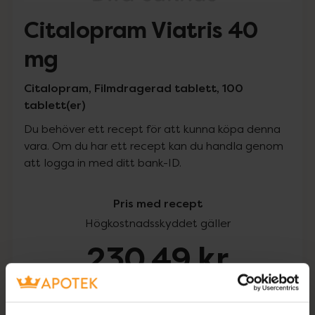
Citalopram Viatris 40
mg
Citalopram, Filmdragerad tablett, 100
tablett(er)
Du behöver ett recept för att kunna köpa denna
vara. Om du har ett recept kan du handla genom
att logga in med ditt bank-ID.
Pris med recept
Högkostnadsskyddet gäller
230,49 kr
I apotek:
230,49 kr