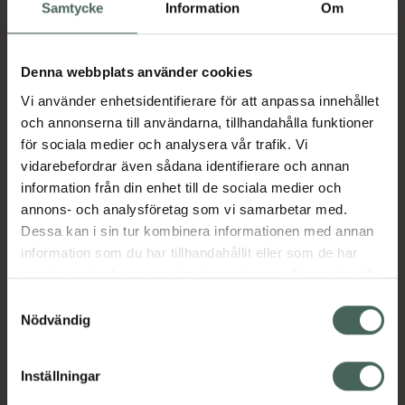
Köp via ditt recept
Samtycke
Information
Om
Denna webbplats använder cookies
Aktuella erbjudanden
Vi använder enhetsidentifierare för att anpassa innehållet
och annonserna till användarna, tillhandahålla funktioner
Beskrivning
Dölj
för sociala medier och analysera vår trafik. Vi
vidarebefordrar även sådana identifierare och annan
information från din enhet till de sociala medier och
Läs alltid bipacksedeln innan
annons- och analysföretag som vi samarbetar med.
användning.
Dessa kan i sin tur kombinera informationen med annan
EAN:
07046264177693
information som du har tillhandahållit eller som de har
samlat in när du har använt deras tjänster. Samtycke till
cookies är frivilligt och du kan när som helst ändra eller
Samtyckesval
återkalla ditt samtycke via webbplatsens
Nödvändig
Bipacksedel från FASS
Visa
cookieinställningar. Ett återkallat samtycke påverkar inte
lagligheten av behandling som skett innan återkallelsen.
Inställningar