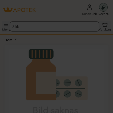
Kundklubb
Recept
Sök
Meny
Varukorg
Hem
Hoppa över Lista
Lista: . Innehåller 1 objekt.