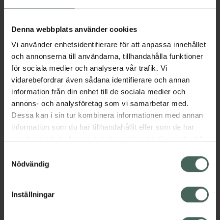
Aktuella erbjudanden
Denna webbplats använder cookies
Vi använder enhetsidentifierare för att anpassa innehållet
Beskrivning
Dölj
och annonserna till användarna, tillhandahålla funktioner
för sociala medier och analysera vår trafik. Vi
vidarebefordrar även sådana identifierare och annan
Läs alltid bipacksedeln innan
information från din enhet till de sociala medier och
användning.
annons- och analysföretag som vi samarbetar med.
Dessa kan i sin tur kombinera informationen med annan
EAN:
07046264436714
information som du har tillhandahållit eller som de har
samlat in när du har använt deras tjänster. Samtycke till
cookies är frivilligt och du kan när som helst ändra eller
Bipacksedel från FASS
Visa
Samtyckesval
återkalla ditt samtycke via webbplatsens
Nödvändig
cookieinställningar. Ett återkallat samtycke påverkar inte
lagligheten av behandling som skett innan återkallelsen.
Inställningar