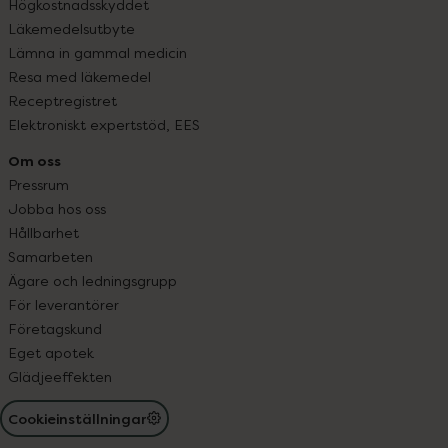
Högkostnadsskyddet
Läkemedelsutbyte
Lämna in gammal medicin
Resa med läkemedel
Receptregistret
Elektroniskt expertstöd, EES
Om oss
Pressrum
Jobba hos oss
Hållbarhet
Samarbeten
Ägare och ledningsgrupp
För leverantörer
Företagskund
Eget apotek
Glädjeeffekten
Cookieinställningar