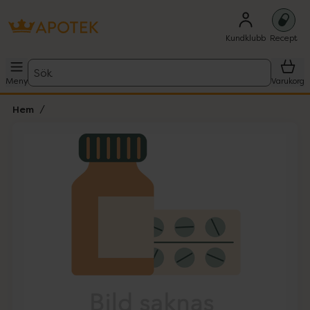
Kundklubb
Recept
Sök
Meny
Varukorg
Hem
Hoppa över Lista
Lista: . Innehåller 1 objekt.