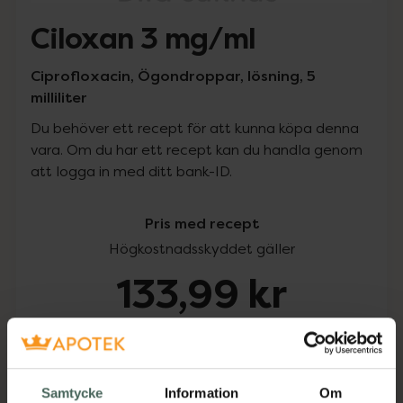
Ciloxan 3 mg/ml
Ciprofloxacin, Ögondroppar, lösning, 5
milliliter
Du behöver ett recept för att kunna köpa denna
vara. Om du har ett recept kan du handla genom
att logga in med ditt bank-ID.
Pris med recept
Högkostnadsskyddet gäller
133,99 kr
I apotek:
133,99 kr
Köp via ditt recept
Samtycke
Information
Om