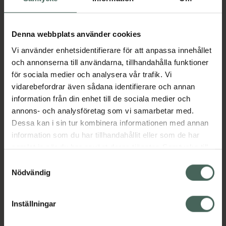
Aktuella erbjudanden
Denna webbplats använder cookies
Vi använder enhetsidentifierare för att anpassa innehållet
Beskrivning
Dölj
och annonserna till användarna, tillhandahålla funktioner
för sociala medier och analysera vår trafik. Vi
vidarebefordrar även sådana identifierare och annan
Läs alltid bipacksedeln innan
information från din enhet till de sociala medier och
användning.
annons- och analysföretag som vi samarbetar med.
Dessa kan i sin tur kombinera informationen med annan
EAN:
07046261850643
information som du har tillhandahållit eller som de har
samlat in när du har använt deras tjänster. Samtycke till
cookies är frivilligt och du kan när som helst ändra eller
Samtyckesval
Bipacksedel från FASS
Visa
återkalla ditt samtycke via webbplatsens
Nödvändig
cookieinställningar. Ett återkallat samtycke påverkar inte
lagligheten av behandling som skett innan återkallelsen.
Inställningar