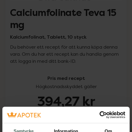
Calciumfolinate Teva 15
mg
Kalciumfolinat, Tablett, 10 styck
Du behöver ett recept för att kunna köpa denna
vara. Om du har ett recept kan du handla genom
att logga in med ditt bank-ID.
Pris med recept
Högkostnadsskyddet gäller
394,27 kr
I apotek:
394,27 kr
Köp via ditt recept
Samtycke
Information
Om