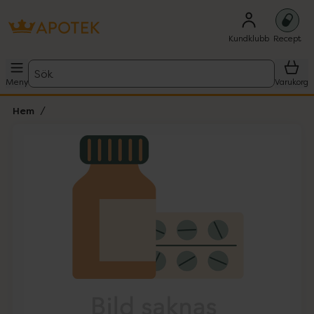
Kundklubb
Recept
Sök
Meny
Varukorg
Hem
Hoppa över Lista
Lista: . Innehåller 1 objekt.