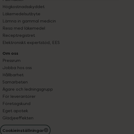
Högkostnadsskyddet
Läkemedelsutbyte
Lämna in gammal medicin
Resa med läkemedel
Receptregistret
Elektroniskt expertstöd, EES
Om oss
Pressrum
Jobba hos oss
Hållbarhet
Samarbeten
Ägare och ledningsgrupp
För leverantörer
Företagskund
Eget apotek
Glädjeeffekten
Cookieinställningar