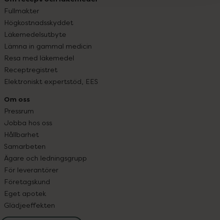
Fullmakter
Högkostnadsskyddet
Läkemedelsutbyte
Lämna in gammal medicin
Resa med läkemedel
Receptregistret
Elektroniskt expertstöd, EES
Om oss
Pressrum
Jobba hos oss
Hållbarhet
Samarbeten
Ägare och ledningsgrupp
För leverantörer
Företagskund
Eget apotek
Glädjeeffekten