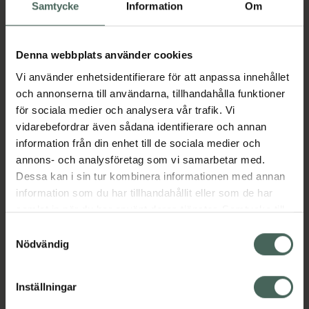
Köp via ditt recept
Samtycke
Information
Om
Denna webbplats använder cookies
Aktuella erbjudanden
Vi använder enhetsidentifierare för att anpassa innehållet
och annonserna till användarna, tillhandahålla funktioner
Beskrivning
Dölj
för sociala medier och analysera vår trafik. Vi
vidarebefordrar även sådana identifierare och annan
information från din enhet till de sociala medier och
Läs alltid bipacksedeln innan
annons- och analysföretag som vi samarbetar med.
användning.
Dessa kan i sin tur kombinera informationen med annan
EAN:
07046261703475
information som du har tillhandahållit eller som de har
samlat in när du har använt deras tjänster. Samtycke till
cookies är frivilligt och du kan när som helst ändra eller
Samtyckesval
återkalla ditt samtycke via webbplatsens
Nödvändig
Bipacksedel från FASS
Visa
cookieinställningar. Ett återkallat samtycke påverkar inte
lagligheten av behandling som skett innan återkallelsen.
Inställningar