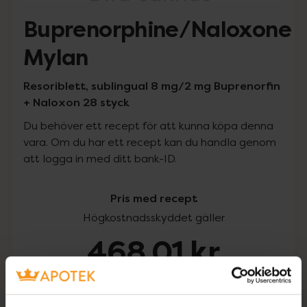
Buprenorphine/Naloxone
Mylan
Resoriblett, sublingual 8 mg/2 mg Buprenorfin
+ Naloxon 28 styck
Du behöver ett recept för att kunna köpa denna
vara. Om du har ett recept kan du handla genom
att logga in med ditt bank-ID.
Pris med recept
Högkostnadsskyddet gäller
468,01 kr
I apotek:
468,01 kr