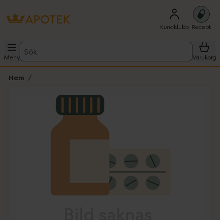
Kundklubb
Recept
Sök
Meny
Varukorg
Hem
Hoppa över Lista
Lista: . Innehåller 1 objekt.