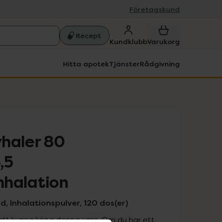
Företagskund
Recept
Kundklubb
Varukorg
Hitta apotek
Tjänster
Rådgivning
haler 80
,5
nhalation
, Inhalationspulver, 120 dos(er)
att kunna köpa denna vara. Om du har ett