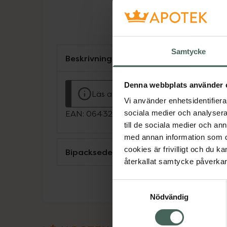
Samtycke
Beskrivning
Denna webbplats använder 
Läs alltid bipacksedeln innan använ
Vi använder enhetsidentifierar
EAN:
06432100045171
sociala medier och analysera 
till de sociala medier och a
med annan information som du 
cookies är frivilligt och du k
Bipacksedel från FASS
återkallat samtycke påverkar 
Samtyckesval
Nödvändig