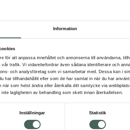
recept kan du handla genom
Pr
Information
Högkos
Dölj
380
cookies
dning.
e för att anpassa innehållet och annonserna till användarna, tillh
I a
vår trafik. Vi vidarebefordrar även sådana identifierare och anna
nnons- och analysföretag som vi samarbetar med. Dessa kan i sin
Kö
har tillhandahållit eller som de har samlat in när du har använt 
an när som helst ändra eller återkalla ditt samtycke via webbplats
Visa
inte lagligheten av behandling som skett innan återkallelsen.
Aktuella erbjudanden
Inställningar
Statistik