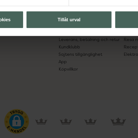
Kundservice
Om re
ån Skåne i syd
Kontakta oss
Fullma
atorn.
Vanliga frågor
Högkos
okies
Tillåt urval
lpa just dig
Hitta apotek
Läkem
s.
Handla tryggt
Lämna 
Leverans, betalning och retur
Resa 
Kundklubb
Recept
Sajtens tillgänglighet
Elektr
App
Köpvillkor