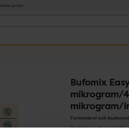
amma priser
Bufomix Easy
mikrogram/4
mikrogram/i
Formoterol och budesonid
Du behöver ett recept för 