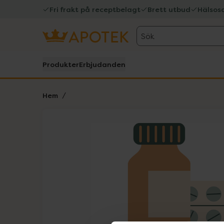
Fri frakt på receptbelagt
Brett utbud
Hälsos
Sök
Produkter
Erbjudanden
Hem
Hoppa över Lista
Lista: . Innehåller 1 objekt.