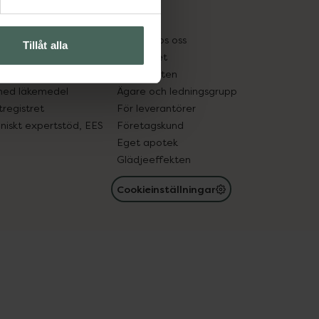
cept och läkemedel
Om oss
kter
Pressrum
tnadsskyddet
Jobba hos oss
Tillåt alla
edelsutbyte
Hållbarhet
in gammal medicin
Samarbeten
med läkemedel
Ägare och ledningsgrupp
registret
För leverantörer
oniskt expertstöd, EES
Företagskund
Eget apotek
Glädjeeffekten
Cookieinställningar