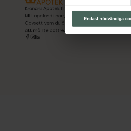
Kronans Apotek finns här för dig. Du hittar oss fr
till Lappland i norr, och online i mobilen och på d
Endast nödvändiga co
Oavsett vem du är så är det vårt uppdrag att hjä
att må lite bättre. Välkommen att prata med os