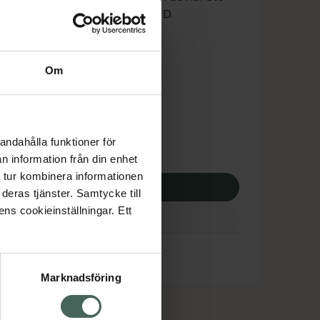
 att logga in med ditt bank-ID.
is med recept
Om
tnadsskyddet gäller
,02 kr
andahålla funktioner för
potek:
380,02 kr
n information från din enhet
 tur kombinera informationen
p via ditt recept
deras tjänster. Samtycke till
ens cookieinställningar. Ett
Marknadsföring