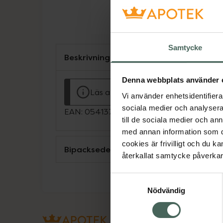
Samtycke
Beskrivning
Denna webbplats använder 
Läs alltid bipacksedeln innan använ
Vi använder enhetsidentifierar
sociala medier och analysera 
EAN:
05413760236292
till de sociala medier och a
med annan information som du 
cookies är frivilligt och du k
Bipacksedel från FASS
återkallat samtycke påverkar 
Samtyckesval
Nödvändig