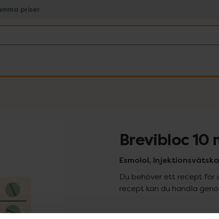
amma priser
Brevibloc 10
Esmolol, Injektionsvätska, 
Du behöver ett recept för 
recept kan du handla genom
Pr