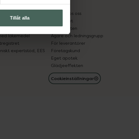
kter
Pressrum
tnadsskyddet
Jobba hos oss
Tillåt alla
edelsutbyte
Hållbarhet
in gammal medicin
Samarbeten
med läkemedel
Ägare och ledningsgrupp
registret
För leverantörer
oniskt expertstöd, EES
Företagskund
Eget apotek
Glädjeeffekten
Cookieinställningar