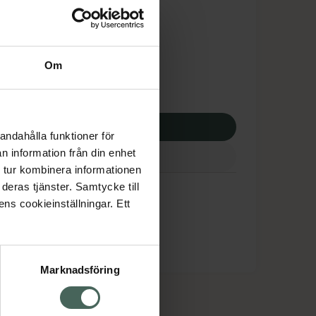
dsskyddet gäller inte
99 kr
Om
 apotek:
899 kr
p via ditt recept
andahålla funktioner för
n information från din enhet
 tur kombinera informationen
deras tjänster. Samtycke till
ens cookieinställningar. Ett
Marknadsföring
cept och läkemedel
Om oss