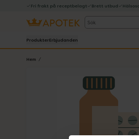
Fri frakt på receptbelagt
Brett utbud
Hälsos
Sök
Produkter
Erbjudanden
Hem
Hoppa över Lista
Lista: . Innehåller 1 objekt.