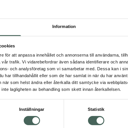
Högkostna
8
Information
Dölj
I
cookies
Kö
dning.
e för att anpassa innehållet och annonserna till användarna, tillh
vår trafik. Vi vidarebefordrar även sådana identifierare och anna
nnons- och analysföretag som vi samarbetar med. Dessa kan i sin
Aktuella erbjudanden
har tillhandahållit eller som de har samlat in när du har använt 
an när som helst ändra eller återkalla ditt samtycke via webbplats
Visa
inte lagligheten av behandling som skett innan återkallelsen.
Inställningar
Statistik
Kundservice
Om re