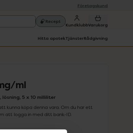
Företagskund
Recept
Kundklubb
Varukorg
Hitta apotek
Tjänster
Rådgivning
 mg/ml
lösning, 5 x 10 milliliter
att kunna köpa denna vara. Om du har ett
 att logga in med ditt bank-ID.
is med recept