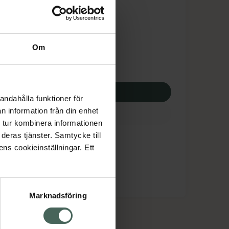
dsskyddet gäller inte
,28 kr
Om
apotek:
241,28 kr
p via ditt recept
andahålla funktioner för
n information från din enhet
 tur kombinera informationen
deras tjänster. Samtycke till
ens cookieinställningar. Ett
Marknadsföring
cept och läkemedel
Om oss