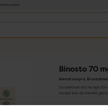
amma priser
Binosto 70 m
Alendronsyra, Brustablett
Du behöver ett recept för 
recept kan du handla genom
Pr