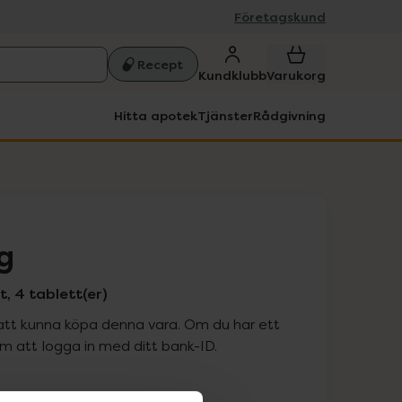
Företagskund
Recept
Kundklubb
Varukorg
Hitta apotek
Tjänster
Rådgivning
g
, 4 tablett(er)
att kunna köpa denna vara. Om du har ett
 att logga in med ditt bank-ID.
is med recept