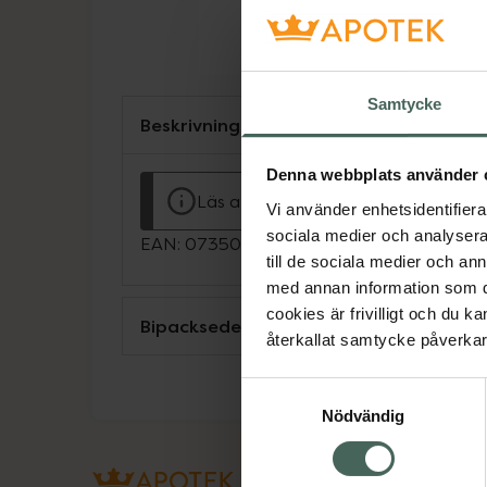
Samtycke
Beskrivning
Denna webbplats använder 
Läs alltid bipacksedeln innan använ
Vi använder enhetsidentifierar
sociala medier och analysera 
EAN:
07350108060004
till de sociala medier och a
med annan information som du 
cookies är frivilligt och du k
Bipacksedel från FASS
återkallat samtycke påverkar 
Samtyckesval
Nödvändig