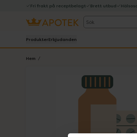
Fri frakt på receptbelagt
Brett utbud
Hälsos
Sök
Produkter
Erbjudanden
Hem
Hoppa över Lista
Lista: . Innehåller 1 objekt.