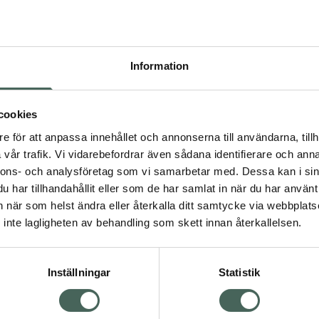
Högkostna
241
Information
Dölj
I 
cookies
Kö
dning.
e för att anpassa innehållet och annonserna till användarna, tillh
vår trafik. Vi vidarebefordrar även sådana identifierare och anna
nnons- och analysföretag som vi samarbetar med. Dessa kan i sin
Aktuella erbjudanden
har tillhandahållit eller som de har samlat in när du har använt 
an när som helst ändra eller återkalla ditt samtycke via webbplats
Visa
inte lagligheten av behandling som skett innan återkallelsen.
Inställningar
Statistik
Kundservice
Om re