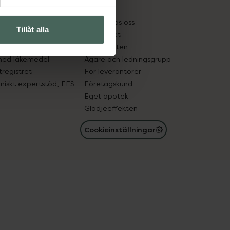
kter
Pressrum
tnadsskyddet
Jobba hos oss
Tillåt alla
edelsutbyte
Hållbarhet
in gammal medicin
Samarbeten
med läkemedel
Ägare och ledningsgrupp
registret
För leverantörer
oniskt expertstöd, EES
Företagskund
Eget apotek
Glädjeeffekten
Cookieinställningar