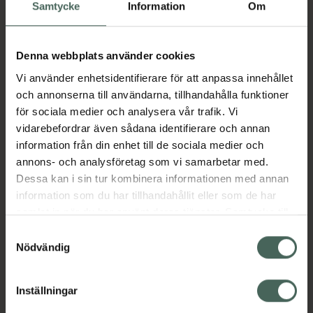
Köp via ditt recept
Samtycke
Information
Om
Denna webbplats använder cookies
Aktuella erbjudanden
Vi använder enhetsidentifierare för att anpassa innehållet
och annonserna till användarna, tillhandahålla funktioner
Beskrivning
Dölj
för sociala medier och analysera vår trafik. Vi
vidarebefordrar även sådana identifierare och annan
information från din enhet till de sociala medier och
Läs alltid bipacksedeln innan
annons- och analysföretag som vi samarbetar med.
användning.
Dessa kan i sin tur kombinera informationen med annan
EAN:
07046260957879
information som du har tillhandahållit eller som de har
samlat in när du har använt deras tjänster. Samtycke till
cookies är frivilligt och du kan när som helst ändra eller
Samtyckesval
återkalla ditt samtycke via webbplatsens
Nödvändig
Bipacksedel från FASS
Visa
cookieinställningar. Ett återkallat samtycke påverkar inte
lagligheten av behandling som skett innan återkallelsen.
Inställningar