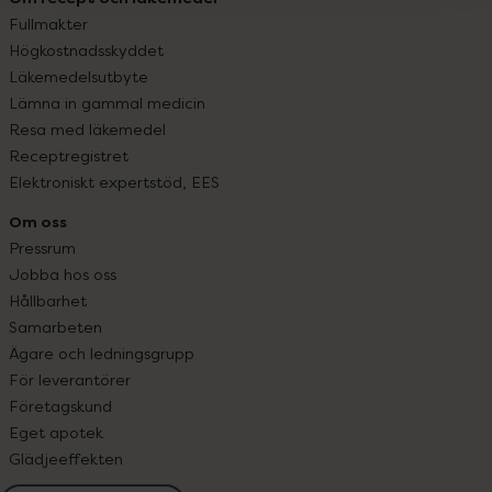
Fullmakter
Högkostnadsskyddet
Läkemedelsutbyte
Lämna in gammal medicin
Resa med läkemedel
Receptregistret
Elektroniskt expertstöd, EES
Om oss
Pressrum
Jobba hos oss
Hållbarhet
Samarbeten
Ägare och ledningsgrupp
För leverantörer
Företagskund
Eget apotek
Glädjeeffekten