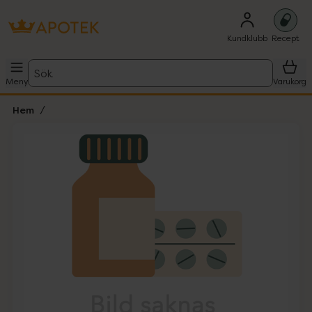
Kundklubb
Recept
Sök
Meny
Varukorg
Hem
Hoppa över Lista
Lista: . Innehåller 1 objekt.