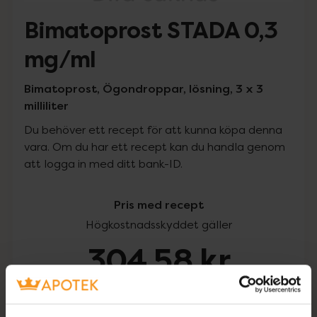
Bimatoprost STADA 0,3
mg/ml
Bimatoprost, Ögondroppar, lösning, 3 x 3
milliliter
Du behöver ett recept för att kunna köpa denna
vara. Om du har ett recept kan du handla genom
att logga in med ditt bank-ID.
Pris med recept
Högkostnadsskyddet gäller
304,58 kr
I apotek:
304,58 kr