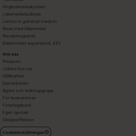
Högkostnadsskyddet
Läkemedelsutbyte
Lämna in gammal medicin
Resa med läkemedel
Receptregistret
Elektroniskt expertstöd, EES
Om oss
Pressrum
Jobba hos oss
Hållbarhet
Samarbeten
Ägare och ledningsgrupp
För leverantörer
Företagskund
Eget apotek
Glädjeeffekten
Cookieinställningar