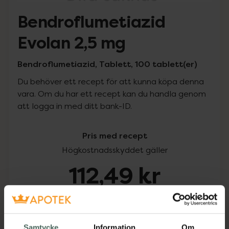
Bendroflumetiazid
Evolan 2,5 mg
Bendroflumetiazid, Tablett, 100 tablett(er)
Du behöver ett recept för att kunna köpa denna
vara. Om du har ett recept kan du handla genom
att logga in med ditt bank-ID.
Pris med recept
Högkostnadsskyddet gäller
112,49 kr
I apotek:
112,49 kr
Köp via ditt recept
Samtycke
Information
Om