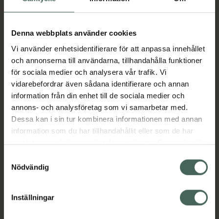
Aktuella erbjudanden
Denna webbplats använder cookies
Vi använder enhetsidentifierare för att anpassa innehållet
Beskrivning
Dölj
och annonserna till användarna, tillhandahålla funktioner
för sociala medier och analysera vår trafik. Vi
vidarebefordrar även sådana identifierare och annan
Läs alltid bipacksedeln innan
information från din enhet till de sociala medier och
användning.
annons- och analysföretag som vi samarbetar med.
Dessa kan i sin tur kombinera informationen med annan
EAN:
07046263922232
information som du har tillhandahållit eller som de har
samlat in när du har använt deras tjänster. Samtycke till
cookies är frivilligt och du kan när som helst ändra eller
Samtyckesval
Bipacksedel från FASS
Visa
återkalla ditt samtycke via webbplatsens
Nödvändig
cookieinställningar. Ett återkallat samtycke påverkar inte
lagligheten av behandling som skett innan återkallelsen.
Inställningar