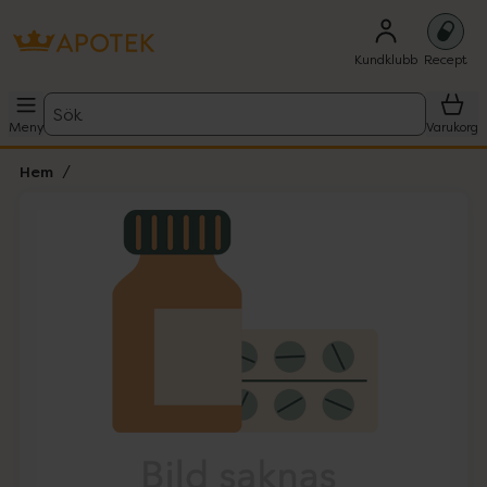
Kundklubb
Recept
Sök
Meny
Varukorg
Hem
Hoppa över Lista
Lista: . Innehåller 1 objekt.