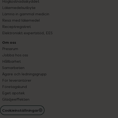
Högkostnadsskyddet
Läkemedelsutbyte
Lämna in gammal medicin
Resa med läkemedel
Receptregistret
Elektroniskt expertstöd, EES
Om oss
Pressrum
Jobba hos oss
Hållbarhet
Samarbeten
Ägare och ledningsgrupp
För leverantörer
Företagskund
Eget apotek
Glädjeeffekten
Cookieinställningar