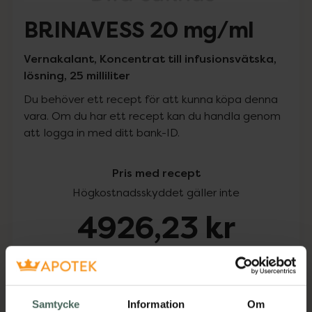
BRINAVESS 20 mg/ml
Vernakalant, Koncentrat till infusionsvätska,
lösning, 25 milliliter
Du behöver ett recept för att kunna köpa denna
vara. Om du har ett recept kan du handla genom
att logga in med ditt bank-ID.
Pris med recept
Högkostnadsskyddet gäller inte
4926,23 kr
I apotek:
4926,23 kr
Köp via ditt recept
Samtycke
Information
Om