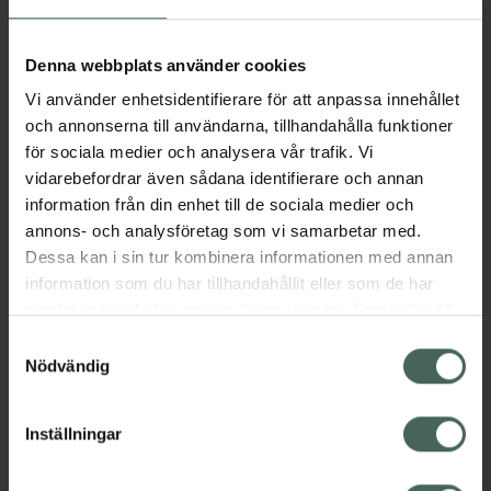
Aktuella erbjudanden
Denna webbplats använder cookies
Vi använder enhetsidentifierare för att anpassa innehållet
Beskrivning
Dölj
och annonserna till användarna, tillhandahålla funktioner
för sociala medier och analysera vår trafik. Vi
vidarebefordrar även sådana identifierare och annan
Läs alltid bipacksedeln innan
information från din enhet till de sociala medier och
användning.
annons- och analysföretag som vi samarbetar med.
Dessa kan i sin tur kombinera informationen med annan
EAN:
07046264113059
information som du har tillhandahållit eller som de har
samlat in när du har använt deras tjänster. Samtycke till
cookies är frivilligt och du kan när som helst ändra eller
Bipacksedel från FASS
Visa
Samtyckesval
återkalla ditt samtycke via webbplatsens
Nödvändig
cookieinställningar. Ett återkallat samtycke påverkar inte
lagligheten av behandling som skett innan återkallelsen.
Inställningar