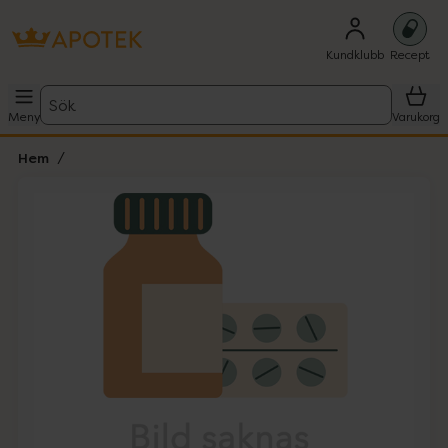
Kundklubb
Recept
Sök
Meny
Varukorg
Hem
Hoppa över Lista
Lista: . Innehåller 1 objekt.