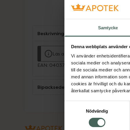
Samtycke
Beskrivning
Denna webbplats använder 
Läs alltid bipacksedeln innan använ
Vi använder enhetsidentifierar
sociala medier och analysera 
EAN:
04037353020986
till de sociala medier och a
med annan information som du 
cookies är frivilligt och du k
Bipacksedel från FASS
återkallat samtycke påverkar 
Samtyckesval
Nödvändig