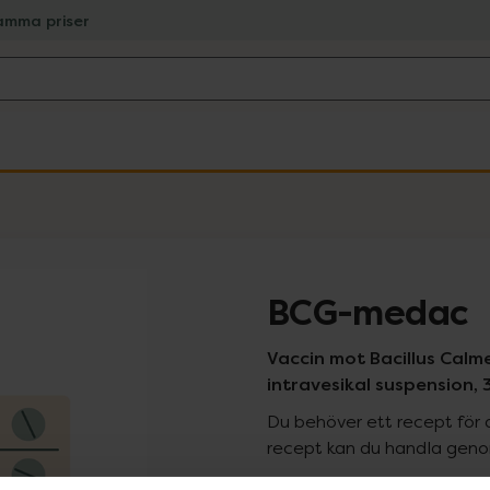
amma priser
BCG-medac
Vaccin mot Bacillus Calme
intravesikal suspension, 3
Du behöver ett recept för 
recept kan du handla genom