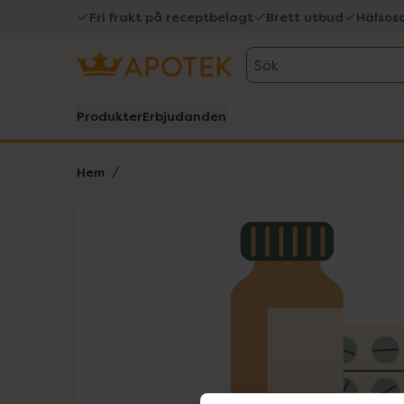
Fri frakt på receptbelagt
Brett utbud
Hälsos
Sök
Produkter
Erbjudanden
Hem
Hoppa över Lista
Lista: . Innehåller 1 objekt.