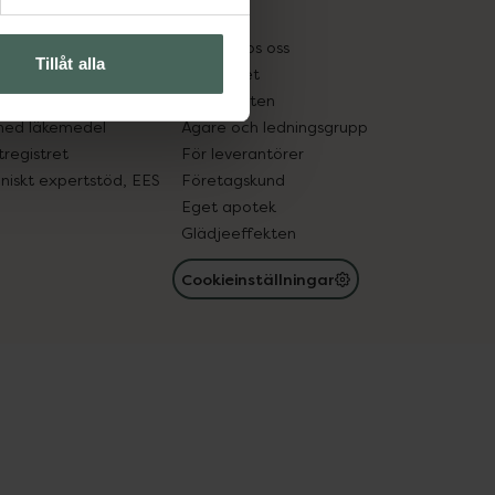
kter
Pressrum
tnadsskyddet
Jobba hos oss
Tillåt alla
edelsutbyte
Hållbarhet
in gammal medicin
Samarbeten
med läkemedel
Ägare och ledningsgrupp
registret
För leverantörer
oniskt expertstöd, EES
Företagskund
Eget apotek
Glädjeeffekten
Cookieinställningar