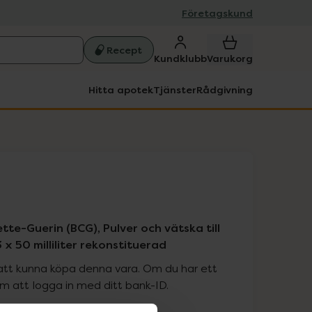
Företagskund
Recept
Kundklubb
Varukorg
Hitta apotek
Tjänster
Rådgivning
tte-Guerin (BCG), Pulver och vätska till
 x 50 milliliter rekonstituerad
att kunna köpa denna vara. Om du har ett
 att logga in med ditt bank-ID.