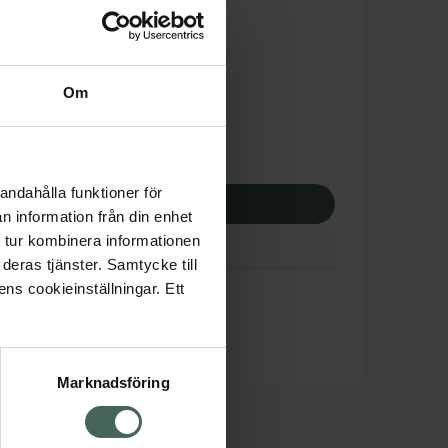
is med recept
dsskyddet gäller inte
9,48 kr
Om
potek:
6699,48 kr
andahålla funktioner för
p via ditt recept
n information från din enhet
 tur kombinera informationen
deras tjänster. Samtycke till
ens cookieinställningar. Ett
Marknadsföring
cept och läkemedel
Om oss