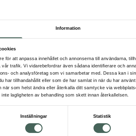
Pr
Högkostna
669
Information
Dölj
I a
cookies
dning.
e för att anpassa innehållet och annonserna till användarna, tillh
Kö
vår trafik. Vi vidarebefordrar även sådana identifierare och anna
nnons- och analysföretag som vi samarbetar med. Dessa kan i sin
har tillhandahållit eller som de har samlat in när du har använt 
Aktuella erbjudanden
an när som helst ändra eller återkalla ditt samtycke via webbplats
Visa
inte lagligheten av behandling som skett innan återkallelsen.
Inställningar
Statistik
Kundservice
Om re