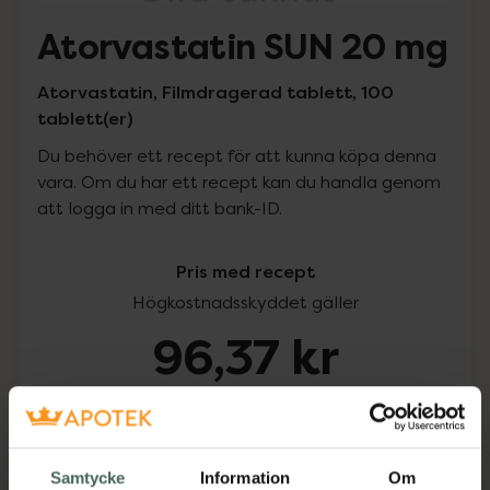
Atorvastatin SUN 20 mg
Atorvastatin, Filmdragerad tablett, 100
tablett(er)
Du behöver ett recept för att kunna köpa denna
vara. Om du har ett recept kan du handla genom
att logga in med ditt bank-ID.
Pris med recept
Högkostnadsskyddet gäller
96,37 kr
I apotek:
96,37 kr
Köp via ditt recept
Samtycke
Information
Om