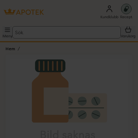
Kundklubb
Recept
Sök
Meny
Varukorg
Hem
Hoppa över Lista
Lista: . Innehåller 1 objekt.