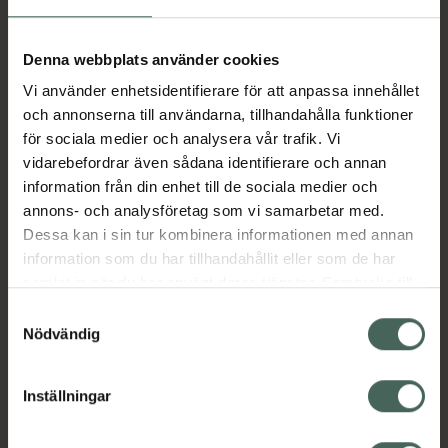
Aktuella erbjudanden
Denna webbplats använder cookies
Vi använder enhetsidentifierare för att anpassa innehållet
Beskrivning
Dölj
och annonserna till användarna, tillhandahålla funktioner
för sociala medier och analysera vår trafik. Vi
vidarebefordrar även sådana identifierare och annan
Läs alltid bipacksedeln innan
information från din enhet till de sociala medier och
användning.
annons- och analysföretag som vi samarbetar med.
Dessa kan i sin tur kombinera informationen med annan
EAN:
08718531945647
information som du har tillhandahållit eller som de har
samlat in när du har använt deras tjänster. Samtycke till
cookies är frivilligt och du kan när som helst ändra eller
Bipacksedel från FASS
Visa
Samtyckesval
återkalla ditt samtycke via webbplatsens
Nödvändig
cookieinställningar. Ett återkallat samtycke påverkar inte
lagligheten av behandling som skett innan återkallelsen.
Inställningar