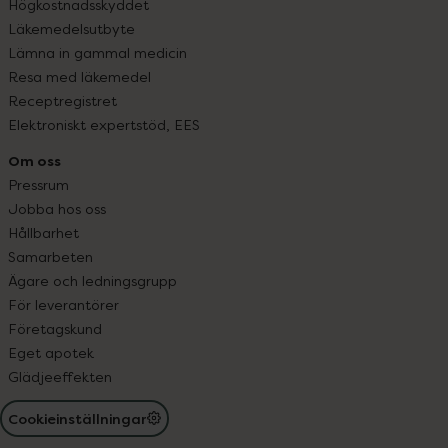
Högkostnadsskyddet
Läkemedelsutbyte
Lämna in gammal medicin
Resa med läkemedel
Receptregistret
Elektroniskt expertstöd, EES
Om oss
Pressrum
Jobba hos oss
Hållbarhet
Samarbeten
Ägare och ledningsgrupp
För leverantörer
Företagskund
Eget apotek
Glädjeeffekten
Cookieinställningar