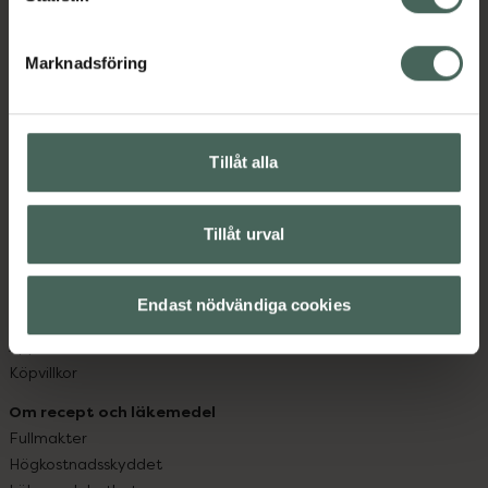
datorn. Oavsett vem du är så är det vårt uppdrag att
hjälpa just dig att må lite bättre. Välkommen att prata
Marknadsföring
med oss.
Kundservice
Tillåt alla
Kontakta oss
Vanliga frågor
Hitta apotek
Tillåt urval
Handla tryggt
Leverans, betalning och retur
Kundklubb
Endast nödvändiga cookies
Sajtens tillgänglighet
App
Köpvillkor
Om recept och läkemedel
Fullmakter
Högkostnadsskyddet