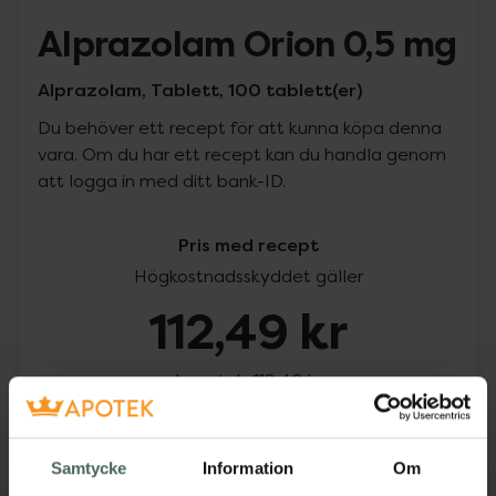
Alprazolam Orion 0,5 mg
Alprazolam, Tablett, 100 tablett(er)
Du behöver ett recept för att kunna köpa denna
vara. Om du har ett recept kan du handla genom
att logga in med ditt bank-ID.
Pris med recept
Högkostnadsskyddet gäller
112,49 kr
I apotek:
112,49 kr
Köp via ditt recept
Samtycke
Information
Om