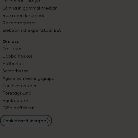
Läkemedelsutbyte
Lämna in gammal medicin
Resa med läkemedel
Receptregistret
Elektroniskt expertstöd, EES
Om oss
Pressrum
Jobba hos oss
Hållbarhet
Samarbeten
Ägare och ledningsgrupp
För leverantörer
Företagskund
Eget apotek
Glädjeeffekten
Cookieinställningar