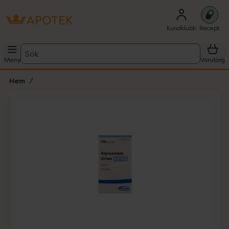
Kundklubb
Recept
Sök
Meny
Varukorg
Hem
Hoppa över Lista
Lista: . Innehåller 1 objekt.