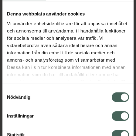
Aktuella erbjudanden
Denna webbplats använder cookies
Beskrivning
Dölj
Vi använder enhetsidentifierare för att anpassa innehållet
och annonserna till användarna, tillhandahålla funktioner
för sociala medier och analysera vår trafik. Vi
Läs alltid bipacksedeln innan
vidarebefordrar även sådana identifierare och annan
användning.
information från din enhet till de sociala medier och
annons- och analysföretag som vi samarbetar med.
EAN:
06432100034793
Dessa kan i sin tur kombinera informationen med annan
information som du har tillhandahållit eller som de har
samlat in när du har använt deras tjänster. Samtycke till
Bipacksedel från FASS
Visa
cookies är frivilligt och du kan när som helst ändra eller
Samtyckesval
återkalla ditt samtycke via webbplatsens
Nödvändig
cookieinställningar. Ett återkallat samtycke påverkar inte
lagligheten av behandling som skett innan återkallelsen.
Inställningar
Kronans Apotek finns här för dig. Du hittar oss från Skåne i
Statistik
syd till Lappland i norr, och online i mobilen och på