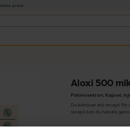
amma priser
Aloxi 500 mi
Palonosetron, Kapsel, mju
Du behöver ett recept för 
recept kan du handla genom
Pr