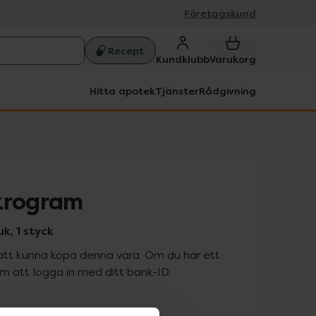
Företagskund
Recept
Kundklubb
Varukorg
Hitta apotek
Tjänster
Rådgivning
krogram
k, 1 styck
att kunna köpa denna vara. Om du har ett
 att logga in med ditt bank-ID.
is med recept