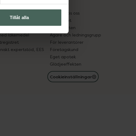
kter
Pressrum
tnadsskyddet
Jobba hos oss
Tillåt alla
edelsutbyte
Hållbarhet
in gammal medicin
Samarbeten
med läkemedel
Ägare och ledningsgrupp
registret
För leverantörer
oniskt expertstöd, EES
Företagskund
Eget apotek
Glädjeeffekten
Cookieinställningar