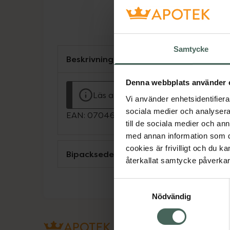
Samtycke
Beskrivning
Denna webbplats använder 
Läs alltid bipacksedeln innan använ
Vi använder enhetsidentifierar
sociala medier och analysera 
EAN:
07046261773201
till de sociala medier och a
med annan information som du 
cookies är frivilligt och du k
Bipacksedel från FASS
återkallat samtycke påverkar 
Samtyckesval
Nödvändig