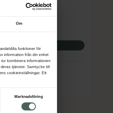
dsskyddet gäller inte
,50 kr
Om
potek:
622,50 kr
p via ditt recept
andahålla funktioner för
n information från din enhet
 tur kombinera informationen
deras tjänster. Samtycke till
ens cookieinställningar. Ett
Marknadsföring
cept och läkemedel
Om oss