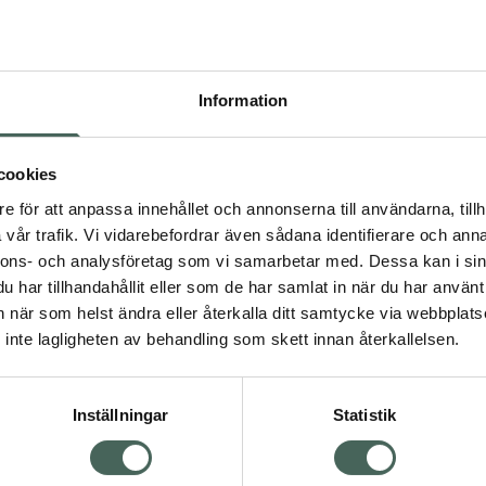
Högkostna
622
Information
Dölj
I a
cookies
Kö
dning.
e för att anpassa innehållet och annonserna till användarna, tillh
vår trafik. Vi vidarebefordrar även sådana identifierare och anna
nnons- och analysföretag som vi samarbetar med. Dessa kan i sin
Aktuella erbjudanden
har tillhandahållit eller som de har samlat in när du har använt 
an när som helst ändra eller återkalla ditt samtycke via webbplats
Visa
inte lagligheten av behandling som skett innan återkallelsen.
Inställningar
Statistik
Kundservice
Om re