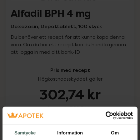
Alfadil BPH 4 mg
Doxazosin, Depottablett, 100 styck
Du behöver ett recept för att kunna köpa denna
vara. Om du har ett recept kan du handla genom
att logga in med ditt bank-ID.
Pris med recept
Högkostnadsskyddet gäller
302,74 kr
I apotek:
302,74 kr
Köp via ditt recept
Samtycke
Information
Om