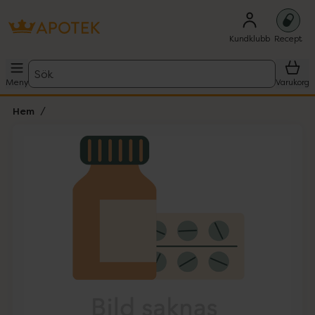
Kundklubb
Recept
Sök
Meny
Varukorg
Hem
Hoppa över Lista
Lista: . Innehåller 1 objekt.