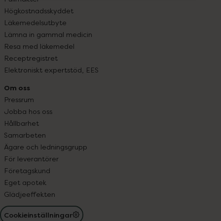
Högkostnadsskyddet
Läkemedelsutbyte
Lämna in gammal medicin
Resa med läkemedel
Receptregistret
Elektroniskt expertstöd, EES
Om oss
Pressrum
Jobba hos oss
Hållbarhet
Samarbeten
Ägare och ledningsgrupp
För leverantörer
Företagskund
Eget apotek
Glädjeeffekten
Cookieinställningar