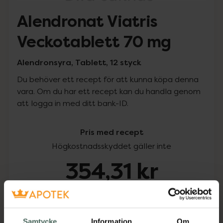
Alendronat Viatris
Veckotablett 70 mg
Alendronsyra, Tablett, 12 styck
Du behöver ett recept för att kunna köpa denna
vara. Om du har ett recept kan du handla genom
att logga in med ditt bank-ID.
Pris med recept
Högkostnadsskyddet gäller inte
354,31 kr
I apotek:
354,31 kr
Köp via ditt recept
Samtycke
Information
Om