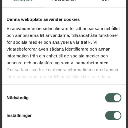
Aktuella erbjudanden
Denna webbplats använder cookies
Vi använder enhetsidentifierare för att anpassa innehållet
Beskrivning
Dölj
och annonserna till användarna, tillhandahålla funktioner
för sociala medier och analysera vår trafik. Vi
vidarebefordrar även sådana identifierare och annan
Läs alltid bipacksedeln innan
information från din enhet till de sociala medier och
användning.
annons- och analysföretag som vi samarbetar med.
Dessa kan i sin tur kombinera informationen med annan
EAN:
07046260518681
information som du har tillhandahållit eller som de har
samlat in när du har använt deras tjänster. Samtycke till
cookies är frivilligt och du kan när som helst ändra eller
Samtyckesval
Bipacksedel från FASS
Visa
återkalla ditt samtycke via webbplatsens
Nödvändig
cookieinställningar. Ett återkallat samtycke påverkar inte
lagligheten av behandling som skett innan återkallelsen.
Inställningar