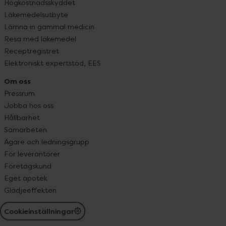
Högkostnadsskyddet
Läkemedelsutbyte
Lämna in gammal medicin
Resa med läkemedel
Receptregistret
Elektroniskt expertstöd, EES
Om oss
Pressrum
Jobba hos oss
Hållbarhet
Samarbeten
Ägare och ledningsgrupp
För leverantörer
Företagskund
Eget apotek
Glädjeeffekten
Cookieinställningar