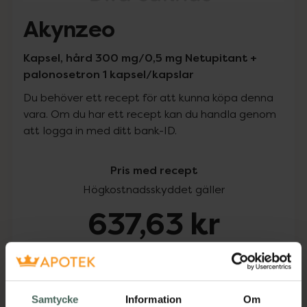
Akynzeo
Kapsel, hård 300 mg/0,5 mg Netupitant +
palonosetron 1 kapsel/kapslar
Du behöver ett recept för att kunna köpa denna
vara. Om du har ett recept kan du handla genom
att logga in med ditt bank-ID.
Pris med recept
Högkostnadsskyddet gäller
637,63 kr
I apotek:
637,63 kr
Köp via ditt recept
Samtycke
Information
Om