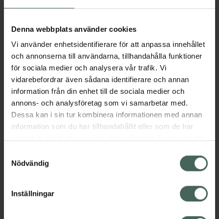
Aktuella erbjudanden
Denna webbplats använder cookies
Vi använder enhetsidentifierare för att anpassa innehållet
Beskrivning
Dölj
och annonserna till användarna, tillhandahålla funktioner
för sociala medier och analysera vår trafik. Vi
vidarebefordrar även sådana identifierare och annan
Läs alltid bipacksedeln innan
information från din enhet till de sociala medier och
användning.
annons- och analysföretag som vi samarbetar med.
Dessa kan i sin tur kombinera informationen med annan
EAN:
07046263762357
information som du har tillhandahållit eller som de har
samlat in när du har använt deras tjänster. Samtycke till
cookies är frivilligt och du kan när som helst ändra eller
Bipacksedel från FASS
Visa
Samtyckesval
återkalla ditt samtycke via webbplatsens
Nödvändig
cookieinställningar. Ett återkallat samtycke påverkar inte
lagligheten av behandling som skett innan återkallelsen.
Inställningar