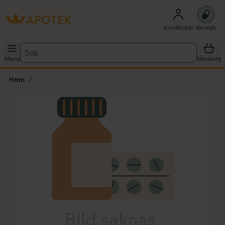
Kundklubb
Recept
Sök
Meny
Varukorg
Hem
Hoppa över Lista
Lista: . Innehåller 1 objekt.