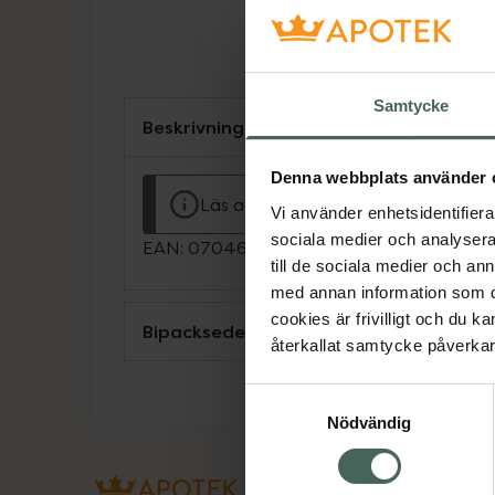
Samtycke
Beskrivning
Denna webbplats använder 
Läs alltid bipacksedeln innan använ
Vi använder enhetsidentifierar
sociala medier och analysera 
EAN:
07046261588720
till de sociala medier och a
med annan information som du 
cookies är frivilligt och du k
Bipacksedel från FASS
återkallat samtycke påverkar 
Samtyckesval
Nödvändig