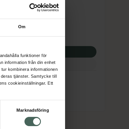
tnadsskyddet gäller
,87 kr
Om
potek:
188,87 kr
p via ditt recept
andahålla funktioner för
n information från din enhet
 tur kombinera informationen
deras tjänster. Samtycke till
ens cookieinställningar. Ett
Marknadsföring
cept och läkemedel
Om oss