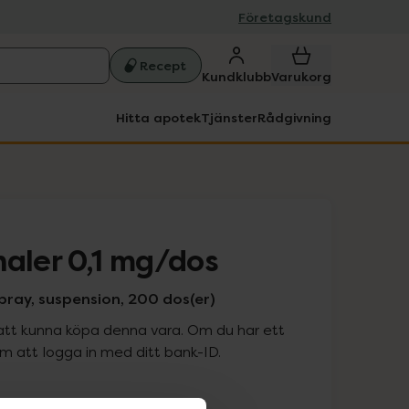
Företagskund
Recept
Kundklubb
Varukorg
Hitta apotek
Tjänster
Rådgivning
haler 0,1 mg/dos
pray, suspension, 200 dos(er)
att kunna köpa denna vara. Om du har ett
 att logga in med ditt bank-ID.
is med recept