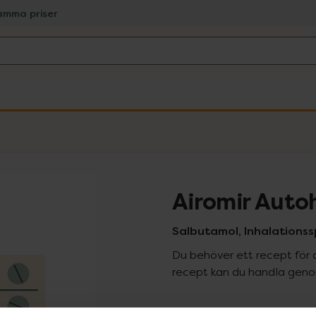
amma priser
Airomir Auto
Salbutamol, Inhalationss
Du behöver ett recept för 
recept kan du handla genom
Pr