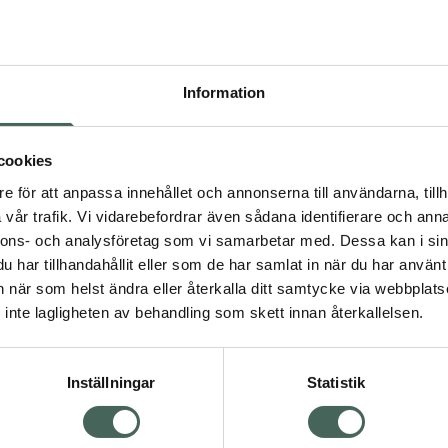
Högkos
188
Information
Dölj
I a
cookies
Kö
dning.
e för att anpassa innehållet och annonserna till användarna, tillh
vår trafik. Vi vidarebefordrar även sådana identifierare och anna
nnons- och analysföretag som vi samarbetar med. Dessa kan i sin
Aktuella erbjudanden
har tillhandahållit eller som de har samlat in när du har använt 
an när som helst ändra eller återkalla ditt samtycke via webbplats
Visa
inte lagligheten av behandling som skett innan återkallelsen.
Inställningar
Statistik
Kundservice
Om re