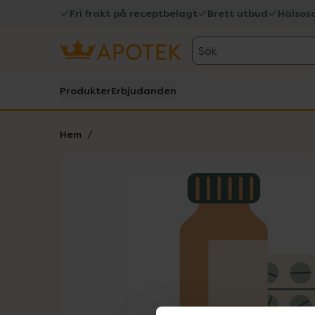
Fri frakt på receptbelagt
Brett utbud
Hälsos
Sök
Produkter
Erbjudanden
Hem
Hoppa över Lista
Lista: . Innehåller 1 objekt.