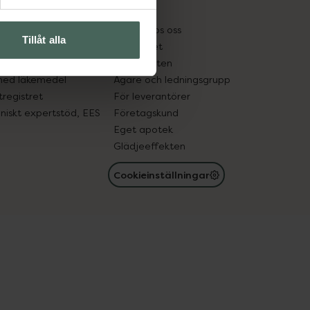
kter
Pressrum
tnadsskyddet
Jobba hos oss
Tillåt alla
edelsutbyte
Hållbarhet
in gammal medicin
Samarbeten
med läkemedel
Ägare och ledningsgrupp
registret
För leverantörer
oniskt expertstöd, EES
Företagskund
Eget apotek
Glädjeeffekten
Cookieinställningar