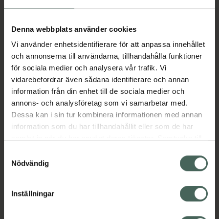
Aktuella erbjudanden
Denna webbplats använder cookies
Vi använder enhetsidentifierare för att anpassa innehållet
Beskrivning
Dölj
och annonserna till användarna, tillhandahålla funktioner
för sociala medier och analysera vår trafik. Vi
vidarebefordrar även sådana identifierare och annan
Läs alltid bipacksedeln innan
information från din enhet till de sociala medier och
användning.
annons- och analysföretag som vi samarbetar med.
Dessa kan i sin tur kombinera informationen med annan
EAN:
04048846010698
information som du har tillhandahållit eller som de har
samlat in när du har använt deras tjänster. Samtycke till
cookies är frivilligt och du kan när som helst ändra eller
Bipacksedel från FASS
Visa
Samtyckesval
återkalla ditt samtycke via webbplatsens
Nödvändig
cookieinställningar. Ett återkallat samtycke påverkar inte
lagligheten av behandling som skett innan återkallelsen.
Inställningar