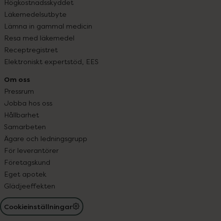
Högkostnadsskyddet
Läkemedelsutbyte
Lämna in gammal medicin
Resa med läkemedel
Receptregistret
Elektroniskt expertstöd, EES
Om oss
Pressrum
Jobba hos oss
Hållbarhet
Samarbeten
Ägare och ledningsgrupp
För leverantörer
Företagskund
Eget apotek
Glädjeeffekten
Cookieinställningar