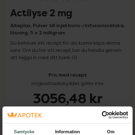
Actilyse 2 mg
Alteplas, Pulver till injektions-/infusionsvätska,
lösning, 5 x 2 milligram
Du behöver ett recept för att kunna köpa denna
vara. Om du har ett recept kan du handla genom
att logga in med ditt bank-ID.
Pris med recept
Högkostnadsskyddet gäller inte
3056,48 kr
I apotek:
3056,48 kr
Köp via ditt recept
Samtycke
Information
Om