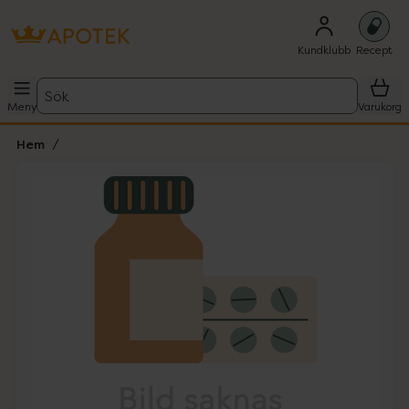
Kundklubb
Recept
Sök
Meny
Varukorg
Hem
Hoppa över Lista
Lista: . Innehåller 1 objekt.