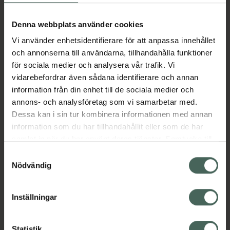
Aktuella erbjudanden
Denna webbplats använder cookies
Vi använder enhetsidentifierare för att anpassa innehållet
Beskrivning
Dölj
och annonserna till användarna, tillhandahålla funktioner
för sociala medier och analysera vår trafik. Vi
vidarebefordrar även sådana identifierare och annan
Läs alltid bipacksedeln innan
information från din enhet till de sociala medier och
användning.
annons- och analysföretag som vi samarbetar med.
EAN:
07046261598651
Dessa kan i sin tur kombinera informationen med annan
information som du har tillhandahållit eller som de har
samlat in när du har använt deras tjänster. Samtycke till
Bipacksedel från FASS
Visa
cookies är frivilligt och du kan när som helst ändra eller
Samtyckesval
återkalla ditt samtycke via webbplatsens
Nödvändig
cookieinställningar. Ett återkallat samtycke påverkar inte
lagligheten av behandling som skett innan återkallelsen.
Inställningar
Kronans Apotek finns här för dig. Du hittar oss från Skåne i
Statistik