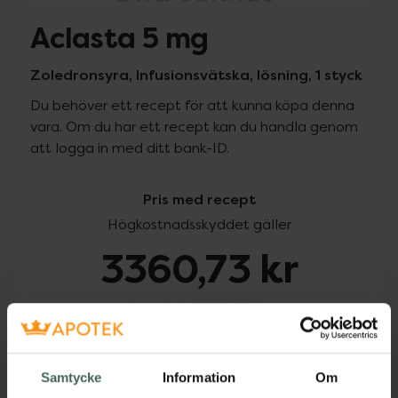
Aclasta 5 mg
Zoledronsyra, Infusionsvätska, lösning, 1 styck
Du behöver ett recept för att kunna köpa denna
vara. Om du har ett recept kan du handla genom
att logga in med ditt bank-ID.
Pris med recept
Högkostnadsskyddet gäller
3360,73 kr
I apotek:
3360,73 kr
Köp via ditt recept
Samtycke
Information
Om