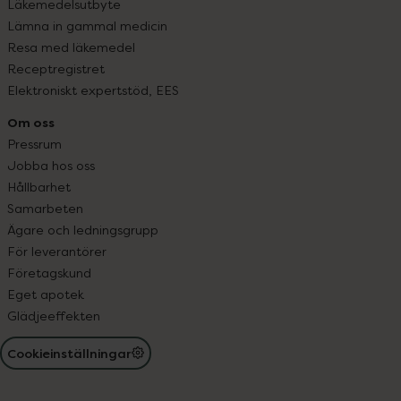
Läkemedelsutbyte
Lämna in gammal medicin
Resa med läkemedel
Receptregistret
Elektroniskt expertstöd, EES
Om oss
Pressrum
Jobba hos oss
Hållbarhet
Samarbeten
Ägare och ledningsgrupp
För leverantörer
Företagskund
Eget apotek
Glädjeeffekten
Cookieinställningar