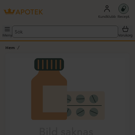
Kundklubb
Recept
Sök
Meny
Varukorg
Hem
Hoppa över Lista
Lista: . Innehåller 1 objekt.