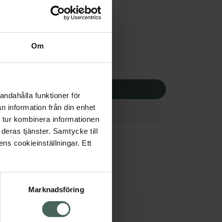
tnadsskyddet gäller
,61 kr
Om
apotek:
203,61 kr
p via ditt recept
andahålla funktioner för
n information från din enhet
 tur kombinera informationen
deras tjänster. Samtycke till
ens cookieinställningar. Ett
Marknadsföring
cept och läkemedel
Om oss