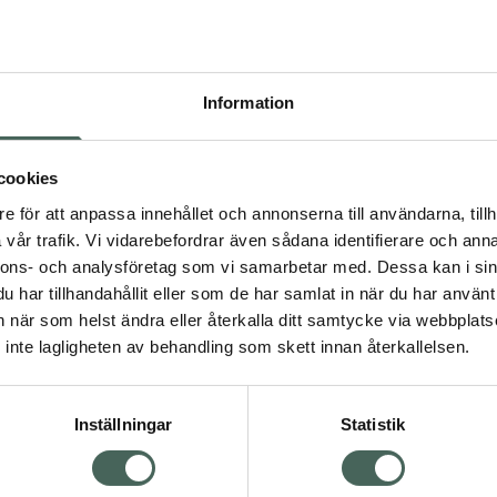
Högkos
203
Information
Dölj
I 
cookies
Kö
dning.
e för att anpassa innehållet och annonserna till användarna, tillh
vår trafik. Vi vidarebefordrar även sådana identifierare och anna
nnons- och analysföretag som vi samarbetar med. Dessa kan i sin
Aktuella erbjudanden
har tillhandahållit eller som de har samlat in när du har använt 
an när som helst ändra eller återkalla ditt samtycke via webbplats
Visa
inte lagligheten av behandling som skett innan återkallelsen.
Inställningar
Statistik
Kundservice
Om re