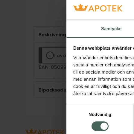
Samtycke
Beskrivning
Denna webbplats använder 
Läs alltid bipacksedeln innan använ
Vi använder enhetsidentifierar
sociala medier och analysera 
EAN:
05099151919588
till de sociala medier och a
med annan information som du 
cookies är frivilligt och du k
Bipacksedel från FASS
återkallat samtycke påverkar 
Samtyckesval
Nödvändig