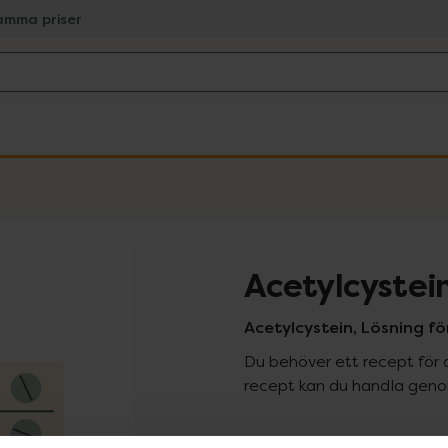
amma priser
Acetylcystei
Acetylcystein, Lösning för 
Du behöver ett recept för 
recept kan du handla genom
Pr