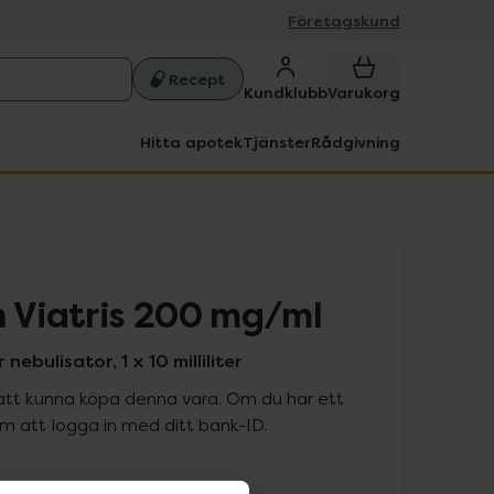
Företagskund
Recept
Kundklubb
Varukorg
Hitta apotek
Tjänster
Rådgivning
n Viatris 200 mg/ml
nebulisator, 1 x 10 milliliter
att kunna köpa denna vara. Om du har ett
 att logga in med ditt bank-ID.
is med recept