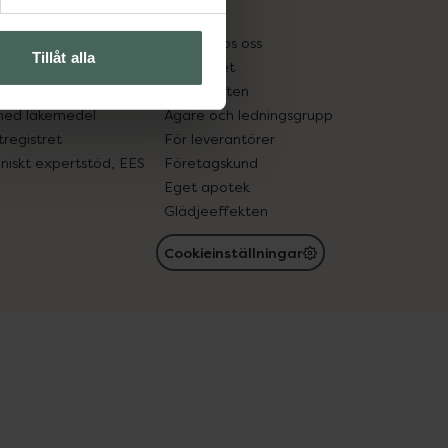
kter
Pressrum
tnadsskyddet
Jobba hos oss
Tillåt alla
edelsutbyte
Hållbarhet
in gammal medicin
Samarbeten
med läkemedel
Ägare och ledningsgrupp
registret
För leverantörer
oniskt expertstöd, EES
Företagskund
Eget apotek
Glädjeeffekten
Cookieinställningar