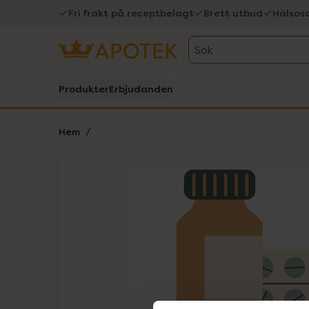
Fri frakt på receptbelagt
Brett utbud
Hälsos
Sök
Produkter
Erbjudanden
Hem
Hoppa över Lista
Lista: . Innehåller 1 objekt.