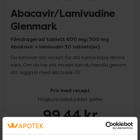
Abacavir/Lamivudine
Glenmark
Filmdragerad tablett 600 mg/300 mg
Abakavir + lamivudin 30 tablett(er)
Du behöver ett recept för att kunna köpa denna
vara. Om du har ett recept kan du handla genom
att logga in med ditt bank-ID.
Pris med recept
Högkostnadsskyddet gäller
99,44 kr
I apotek:
99,44 kr