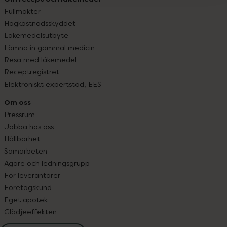
Fullmakter
Högkostnadsskyddet
Läkemedelsutbyte
Lämna in gammal medicin
Resa med läkemedel
Receptregistret
Elektroniskt expertstöd, EES
Om oss
Pressrum
Jobba hos oss
Hållbarhet
Samarbeten
Ägare och ledningsgrupp
För leverantörer
Företagskund
Eget apotek
Glädjeeffekten