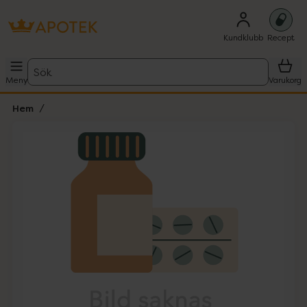
Kundklubb
Recept
Sök
Meny
Varukorg
Hem
Hoppa över Lista
Lista: . Innehåller 1 objekt.