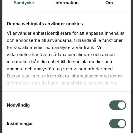
Köp via ditt recept
Samtycke
Information
Om
Denna webbplats använder cookies
Aktuella erbjudanden
Vi använder enhetsidentifierare för att anpassa innehållet
och annonserna till användarna, tillhandahålla funktioner
Beskrivning
Dölj
för sociala medier och analysera vår trafik. Vi
vidarebefordrar även sådana identifierare och annan
information från din enhet till de sociala medier och
Läs alltid bipacksedeln innan
annons- och analysföretag som vi samarbetar med.
användning.
Dessa kan i sin tur kombinera informationen med annan
EAN:
07350109550078
information som du har tillhandahållit eller som de har
samlat in när du har använt deras tjänster. Samtycke till
cookies är frivilligt och du kan när som helst ändra eller
Samtyckesval
återkalla ditt samtycke via webbplatsens
Nödvändig
Bipacksedel från FASS
Visa
cookieinställningar. Ett återkallat samtycke påverkar inte
lagligheten av behandling som skett innan återkallelsen.
Inställningar