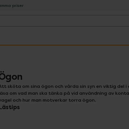
amma priser
Ögon
Att sköta om sina ögon och vårda sin syn en viktig del i
läsa om vad man ska tänka på vid användning av kontakt
vagel och hur man motverkar torra ögon.
Lästips