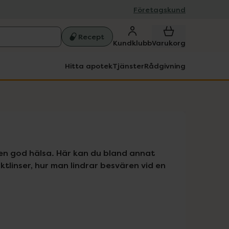
Företagskund
Recept
Kundklubb
Varukorg
Hitta apotek
Tjänster
Rådgivning
 en god hälsa. Här kan du bland annat 
linser, hur man lindrar besvären vid en 