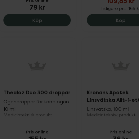
109,85 kr
Pris online
79 kr
Tidigare pris:
169 k
Kronans Apotek Linsvätska Allt-i-ett, 7
Clear
Köp
Köp
Thealoz Duo 300 droppar
Kronans Apotek
Linsvätska Allt-i-et
Ögondroppar för torra ögon
10 ml
Linsvätska, 100 ml
Medicinteknisk produkt
Medicinteknisk produkt
Pris online
Pris online
155 kr
36 kr