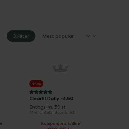
Filter
35%
5 av 5 i omdöme
Clearlii Daily -3.50
Endagslins, 30 st
Medicinteknisk produkt
ne
Kampanjpris online