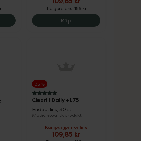
109,85 kr
r
Tidigare pris:
169 kr
9 kr.
lii Daily -2.00, 109.85 kr.
Clearlii Daily -3.50, 109.85 k
Köp
35%
5 av 5 i omdöme
Clearlii Daily +1.75
t
Endagslins, 30 st
Medicinteknisk produkt
Kampanjpris online
109,85 kr