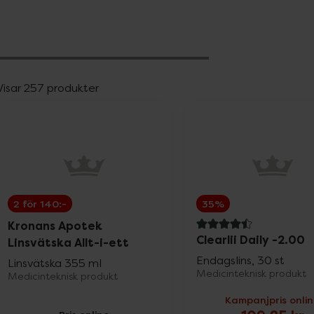
Rådgivning om kontaktlinser
Visar 257 produkter
2 för 140:-
35%
Kronans Apotek
4.5 av 5 i omdöme
Clearlii Daily -2.00
Linsvätska Allt-i-ett
Endagslins, 30 st
Linsvätska 355 ml
Medicinteknisk produkt
Medicinteknisk produkt
Kampanjpris onli