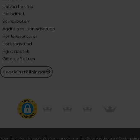
Jobba hos oss
Hållbarhet
Samarbeten
Ägare och ledningsgrupp
För leverantörer
Företagskund
Eget apotek
Glädjeeffekten
Cookieinställningar
Köpvillkor
Integritetspolicy
Klubbens medlemsvillkor
Dataskyddsombud
Cookiepolicy