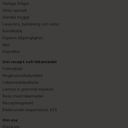
Vanliga frågor
Hitta apotek
Handla tryggt
Leverans, betalning och retur
Kundklubb
Sajtens tillgänglighet
App
Köpvillkor
Om recept och läkemedel
Fullmakter
Högkostnadsskyddet
Läkemedelsutbyte
Lämna in gammal medicin
Resa med läkemedel
Receptregistret
Elektroniskt expertstöd, EES
Om oss
Pressrum