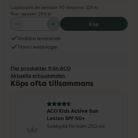
Lägsta pris de senaste 30 dagarna:
229 kr
Pris i apotek:
289 kr
ACO Kids Active
Köp
Snabba leveranser
Finns i webblager
Fler produkter från ACO
Aktuella erbjudanden
Köps ofta tillsammans
4.6 av 5 i omdöme
ACO Kids Active Sun
Lotion SPF 50+
Solskydd för barn 250 ml