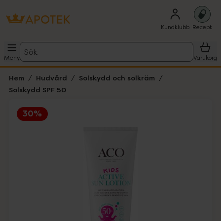
Kundklubb
Recept
Sök
Meny
Varukorg
Hem
Hudvård
Solskydd och solkräm
Solskydd SPF 50
30%
Hoppa över Lista
Lista: . Innehåller 1 objekt.