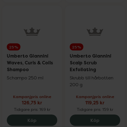
25%
25%
Umberto Giannini
Umberto Giannini
Waves, Curls & Coils
Scalp Scrub
Shampoo
Exfoliating
Schampo 250 ml
Skrubb till hårbotten
200 g
Kampanjpris online
Kampanjpris online
126,75 kr
119,25 kr
Tidigare pris:
169 kr
Tidigare pris:
159 kr
Umberto Giannini Waves, Curls & Coils 
Umberto Gian
Köp
Köp