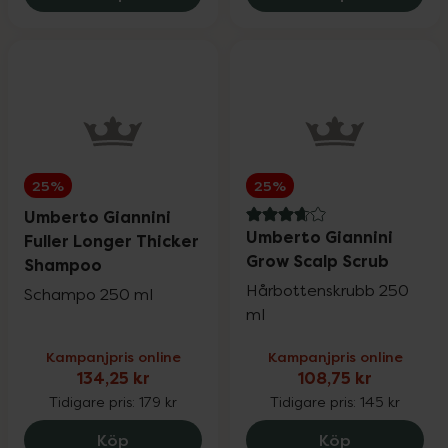
25%
25%
Umberto Giannini
3.8 av 5 i omdöme
Umberto Giannini
Fuller Longer Thicker
Grow Scalp Scrub
Shampoo
Hårbottenskrubb 250
Schampo 250 ml
ml
Kampanjpris online
Kampanjpris online
134,25 kr
108,75 kr
Tidigare pris:
179 kr
Tidigare pris:
145 kr
Umberto Giannini Fuller Longer Thicker
Umberto Gia
Köp
Köp