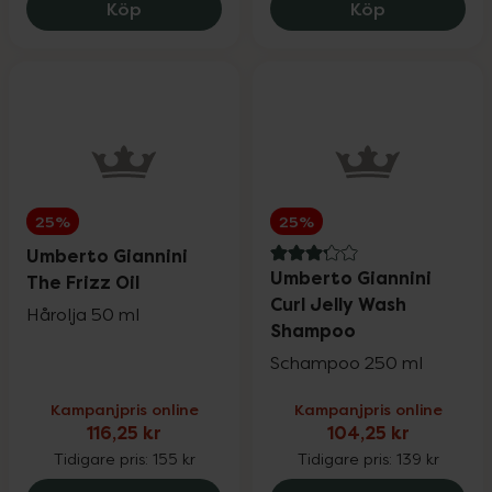
Umberto Giannini Mini Curls Conditioner,
Umberto Gian
Köp
Köp
25%
25%
Umberto Giannini
3.2 av 5 i omdöme
Umberto Giannini
The Frizz Oil
Curl Jelly Wash
Hårolja 50 ml
Shampoo
Schampoo 250 ml
Kampanjpris online
Kampanjpris online
116,25 kr
104,25 kr
Tidigare pris:
155 kr
Tidigare pris:
139 kr