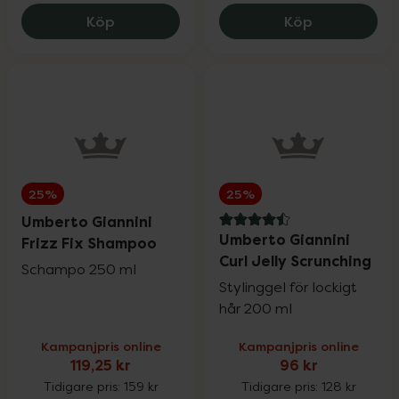
Umberto Giannini Mini Curls Scrunching J
Umberto Gia
Köp
Köp
25%
25%
Umberto Giannini
4.5 av 5 i omdöme
Umberto Giannini
Frizz Fix Shampoo
Curl Jelly Scrunching
Schampo 250 ml
Stylinggel för lockigt
hår 200 ml
Kampanjpris online
Kampanjpris online
119,25 kr
96 kr
Tidigare pris:
159 kr
Tidigare pris:
128 kr