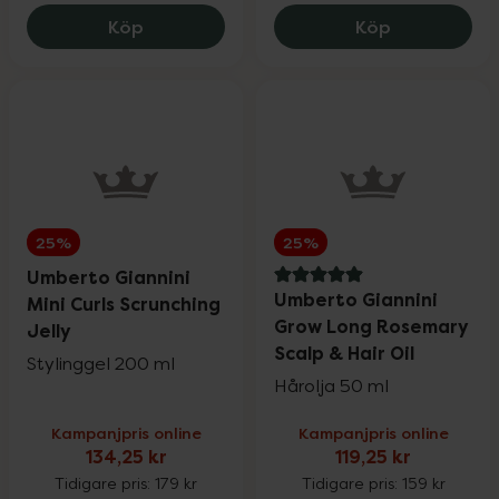
Umberto Giannini Curl Starter Kit, 171.75
Umberto Gian
Köp
Köp
25%
25%
Umberto Giannini
5 av 5 i omdöme
Umberto Giannini
Mini Curls Scrunching
Grow Long Rosemary
Jelly
Scalp & Hair Oil
Stylinggel 200 ml
Hårolja 50 ml
Kampanjpris online
Kampanjpris online
134,25 kr
119,25 kr
Tidigare pris:
179 kr
Tidigare pris:
159 kr