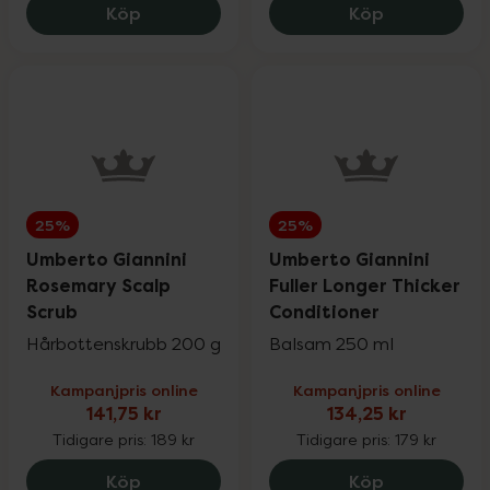
Umberto Giannini Soft Natural Curls Styl
Umberto Gian
Köp
Köp
25%
25%
Umberto Giannini
Umberto Giannini
Rosemary Scalp
Fuller Longer Thicker
Scrub
Conditioner
Hårbottenskrubb 200 g
Balsam 250 ml
Kampanjpris online
Kampanjpris online
141,75 kr
134,25 kr
Tidigare pris:
189 kr
Tidigare pris:
179 kr
Umberto Giannini Rosemary Scalp Scrub,
Umberto Gian
Köp
Köp