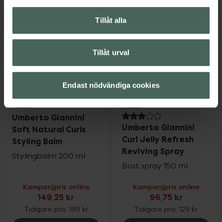
Umberto Giannini Curl Jelly Mask Anti-F
Umberto Gia
Köp
Köp
Tillåt alla
Tillåt urval
Endast nödvändiga cookies
25%
25%
Umberto Giannini
3 av 5 i omdöme
Umberto Giannini
Soft Natural Curls
Curl Jelly Refresh
Styling Balm
Reviving Spray
Stylingbalm 200 ml
Bost spray 150 ml
Kampanjpris online
Kampanjpris online
149,25 kr
96,75 kr
Tidigare pris:
199 kr
Tidigare pris:
129 kr