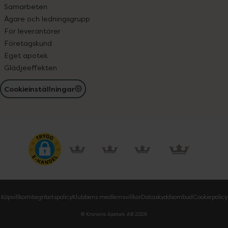
Samarbeten
Ägare och ledningsgrupp
För leverantörer
Företagskund
Eget apotek
Glädjeeffekten
Cookieinställningar
Köpvillkor
Integritetspolicy
Klubbens medlemsvillkor
Dataskyddsombud
Cookiepolicy
© Kronans Apotek AB
2026