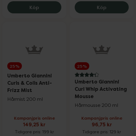
Umberto Giannini Frizz Fix Shampoo, 119
Umberto Gian
Köp
Köp
25%
25%
Umberto Giannini
4.3 av 5 i omdöme
Umberto Giannini
Curls & Coils Anti-
Curl Whip Activating
Frizz Mist
Mousse
Hårmist 200 ml
Hårmousse 200 ml
Kampanjpris online
Kampanjpris online
149,25 kr
96,75 kr
Tidigare pris:
199 kr
Tidigare pris:
129 kr