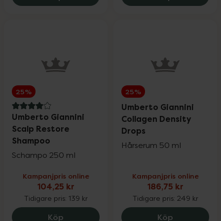
25%
25%
Umberto Giannini
4 av 5 i omdöme
Umberto Giannini
Collagen Density
Scalp Restore
Drops
Shampoo
Hårserum 50 ml
Schampo 250 ml
Kampanjpris online
Kampanjpris online
104,25 kr
186,75 kr
Tidigare pris:
139 kr
Tidigare pris:
249 kr
Umberto Giannini Scalp Restore Shampo
Umberto Gia
Köp
Köp