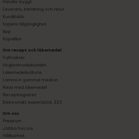
Handla tryggt
Leverans, betalning och retur
Kundklubb
Sajtens tillgänglighet
App
Köpvillkor
Om recept och läkemedel
Fullmakter
Högkostnadsskyddet
Läkemedelsutbyte
Lämna in gammal medicin
Resa med läkemedel
Receptregistret
Elektroniskt expertstöd, EES
Om oss
Pressrum
Jobba hos oss
Hållbarhet