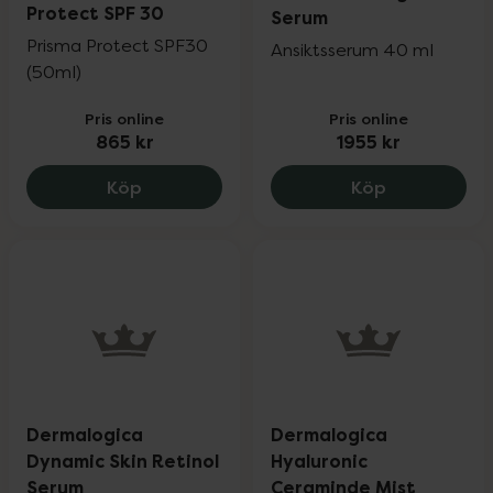
Protect SPF 30
Serum
Prisma Protect SPF30
Ansiktsserum 40 ml
(50ml)
Pris online
Pris online
865 kr
1955 kr
Dermalogica Prisma Protect SPF 30, 865
Dermalogica
Köp
Köp
Dermalogica
Dermalogica
Dynamic Skin Retinol
Hyaluronic
Serum
Ceraminde Mist