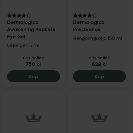
4.4 av 5 i omdöme
4.3 av 5 i omdöme
Dermalogica
Dermalogica
Awakening Peptide
Precleanse
Eye Gel
Rengöringsolja 150 ml
Ögongel 15 ml
Pris online
Pris online
750 kr
628 kr
Dermalogica Awakening Peptide Eye Gel
Dermalogica
Köp
Köp