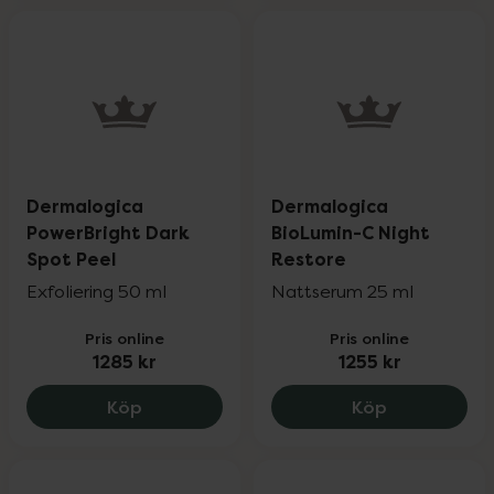
Dermalogica
Dermalogica
PowerBright Dark
BioLumin-C Night
Spot Peel
Restore
Exfoliering 50 ml
Nattserum 25 ml
Pris online
Pris online
1285 kr
1255 kr
Dermalogica PowerBright Dark Spot Peel
Dermalogica
Köp
Köp