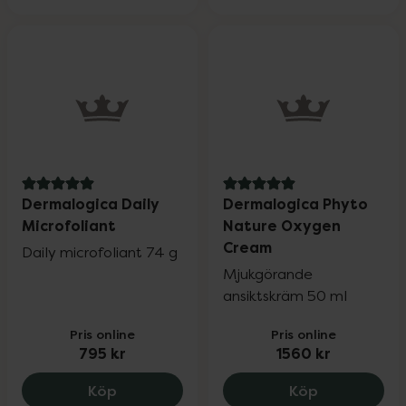
5 av 5 i omdöme
5 av 5 i omdöme
Dermalogica Daily
Dermalogica Phyto
Microfoliant
Nature Oxygen
Cream
Daily microfoliant 74 g
Mjukgörande
ansiktskräm 50 ml
Pris online
Pris online
795 kr
1560 kr
Dermalogica Daily Microfoliant, 795 kr.
Dermalogica
Köp
Köp