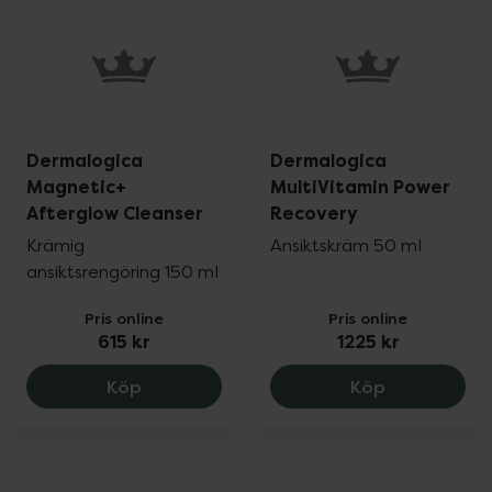
Dermalogica
Dermalogica
Magnetic+
MultiVitamin Power
Afterglow Cleanser
Recovery
Krämig
Ansiktskräm 50 ml
ansiktsrengöring 150 ml
Pris online
Pris online
615 kr
1225 kr
Dermalogica Magnetic+ Afterglow Clean
Dermalogica
Köp
Köp