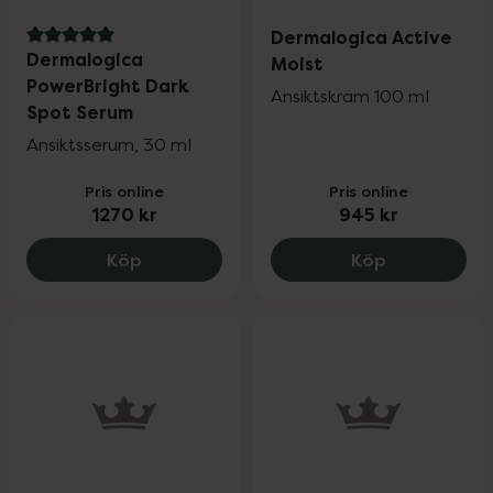
Dermalogica Active
5 av 5 i omdöme
Dermalogica
Moist
PowerBright Dark
Ansiktskräm 100 ml
Spot Serum
Ansiktsserum, 30 ml
Pris online
Pris online
1270 kr
945 kr
Dermalogica PowerBright Dark Spot Ser
Dermalogica
Köp
Köp