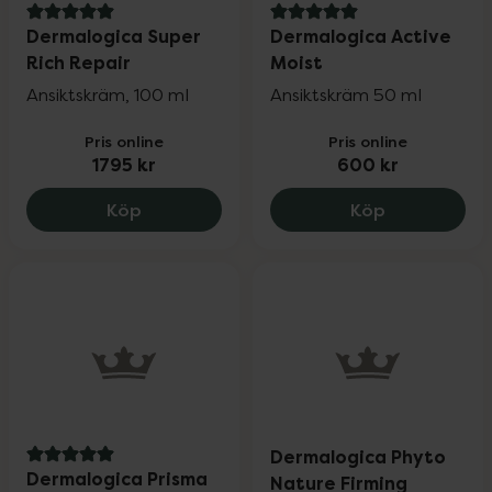
5 av 5 i omdöme
5 av 5 i omdöme
Dermalogica Super
Dermalogica Active
Rich Repair
Moist
Ansiktskräm, 100 ml
Ansiktskräm 50 ml
Pris online
Pris online
1795 kr
600 kr
Dermalogica Super Rich Repair, 1795 kr.
Dermalogica
Köp
Köp
Dermalogica Phyto
5 av 5 i omdöme
Dermalogica Prisma
Nature Firming