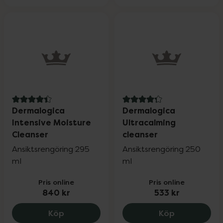
4.4 av 5 i omdöme
4.3 av 5 i omdöme
Dermalogica
Dermalogica
Intensive Moisture
Ultracalming
Cleanser
cleanser
Ansiktsrengöring 295
Ansiktsrengöring 250
ml
ml
Pris online
Pris online
840 kr
533 kr
Dermalogica Intensive Moisture Cleanse
Dermalogica
Köp
Köp