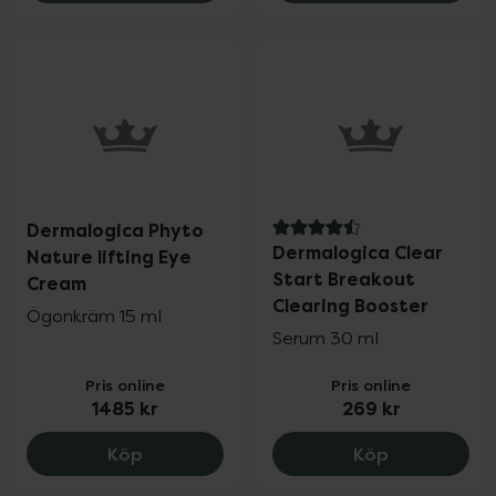
Dermalogica Phyto
4.5 av 5 i omdöme
Dermalogica Clear
Nature lifting Eye
Start Breakout
Cream
Clearing Booster
Ögonkräm 15 ml
Serum 30 ml
Pris online
Pris online
1485 kr
269 kr
Dermalogica Phyto Nature lifting Eye C
Dermalogica
Köp
Köp