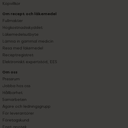
Köpvillkor
Om recept och läkemedel
Fullmakter
Högkostnadsskyddet
Läkemedelsutbyte
Lämna in gammal medicin
Resa med läkemedel
Receptregistret
Elektroniskt expertstöd, EES
Om oss
Pressrum
Jobba hos oss
Hållbarhet
Samarbeten
Ägare och ledningsgrupp
För leverantörer
Företagskund
Eget apotek