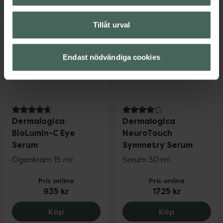
Tillåt urval
Endast nödvändiga cookies
4.7 av 5 i omdöme
4 av 5 i omdöme
Dermalogica
Dermalogica
BioLumin-C Eye
NeuroTouch
Serum
Symmetry Serum
Ögonkräm 15 ml
Serum 30 ml
Pris online
Pris online
935 kr
1725 kr
Dermalogica BioLumin-C Eye Serum, 935
Dermalogica
Köp
Köp