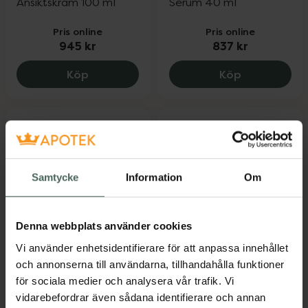
Ansiktskräm 100 ml
Serum 40 ml
Pris online
Pris online
945 kr
837 kr
Dermalogica Intensive moisture balance
Dermalogica
Köp
Köp
Samtycke
Information
Om
Denna webbplats använder cookies
Dermalogica Smart
5 av 5 i omdöme
Dermalogica Super
Response Serum
Vi använder enhetsidentifierare för att anpassa innehållet
rich repair
och annonserna till användarna, tillhandahålla funktioner
Ansiktsserum, 30 ml
Ansiktskräm 50 ml
för sociala medier och analysera vår trafik. Vi
vidarebefordrar även sådana identifierare och annan