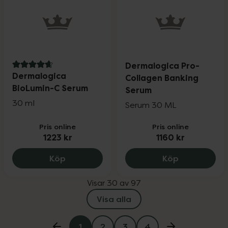
Dermalogica Pro-
4.8 av 5 i omdöme
Dermalogica
Collagen Banking
BioLumin-C Serum
Serum
30 ml
Serum 30 ML
Pris online
Pris online
1223 kr
1160 kr
Dermalogica BioLumin-C Serum, 1223 kr
Dermalogica
Köp
Köp
Visar 30 av 97
Visa alla
1
2
3
4