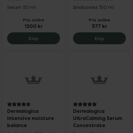
Serum 30 ml
Ansiktsmist 150 ml
Pris online
Pris online
1200 kr
577 kr
Dermalogica Dynamic Skin Retinol Serum
Dermalogica
Köp
Köp
4.7 av 5 i omdöme
5 av 5 i omdöme
Dermalogica
Dermalogica
Intensive moisture
UltraCalming Serum
balance
Concentrate