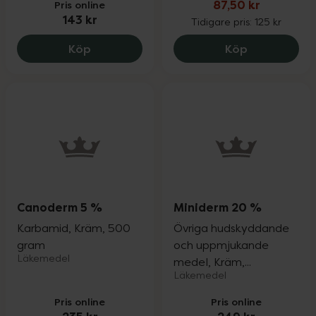
Pris online
87,50 kr
143 kr
Tidigare pris:
125 kr
ACO Balancing Face Cream, 143 kr.
ACO Sunkiss
Köp
Köp
Canoderm 5 %
Miniderm 20 %
Karbamid, Kräm, 500
Övriga hudskyddande
gram
och uppmjukande
Läkemedel
medel, Kräm,...
Läkemedel
Pris online
Pris online