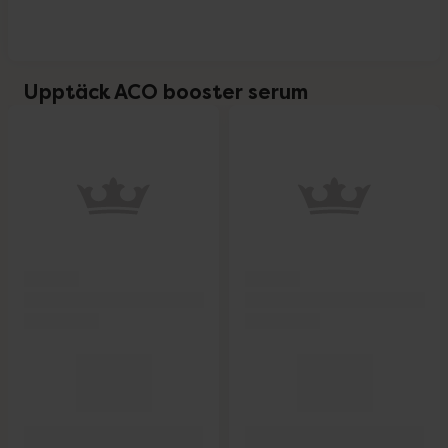
Upptäck ACO booster serum
oppa över Lista
Lista: . Innehåller 4 objekt.