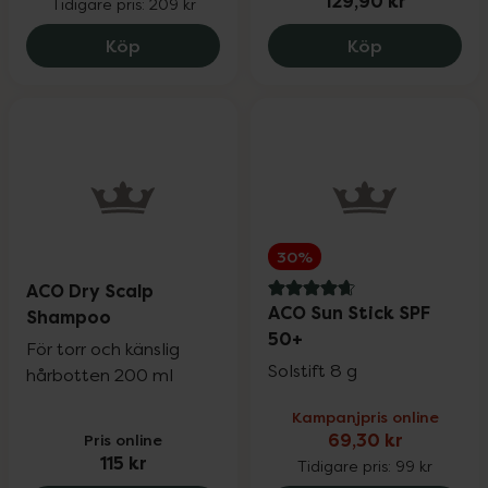
129,90 kr
Tidigare pris:
209 kr
ACO Sun Pump Spray SPF 30, 146.3 kr.
ACO Face Mo
Köp
Köp
30%
ACO Dry Scalp
4.7 av 5 i omdöme
ACO Sun Stick SPF
Shampoo
50+
För torr och känslig
Solstift 8 g
hårbotten 200 ml
Kampanjpris online
Pris online
69,30 kr
115 kr
Tidigare pris:
99 kr