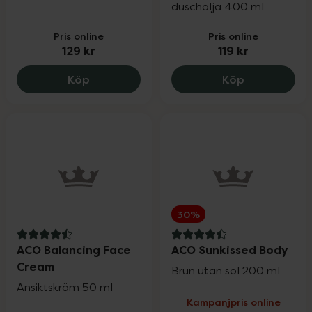
duscholja 400 ml
Pris online
Pris online
129 kr
119 kr
ACO Body Lotion Rich, 129 kr.
ACO Caring S
Köp
Köp
30%
4.5 av 5 i omdöme
4.4 av 5 i omdöme
ACO Balancing Face
ACO Sunkissed Body
Cream
Brun utan sol 200 ml
Ansiktskräm 50 ml
Kampanjpris online