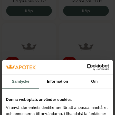
Tidigare pris:
229 kr
Tidigare pris:
119 kr
ACO Kids Active Sun Lotion SPF 50+, 160
ACO Kids Act
Köp
Köp
30%
30%
4.8 av 5 i omdöme
4.6 av 5 i omdöme
ACO Sun Lotion SPF
ACO Sun Lotion SPF
50
30
Samtycke
Information
Om
Solskydd för kroppen
Solskydd för kroppen
200 ml
300 ml
Denna webbplats använder cookies
Kampanjpris online
Kampanjpris online
Vi använder enhetsidentifierare för att anpassa innehållet
146,30 kr
199,50 kr
och annonserna till användarna, tillhandahålla funktioner