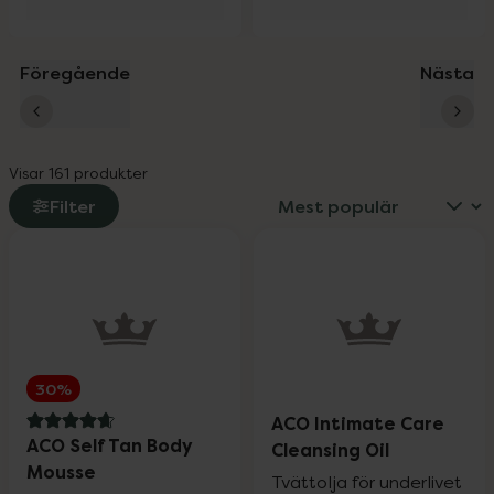
Föregående
Nästa
Visar 161 produkter
Filter
30%
ACO Intimate Care
4.8 av 5 i omdöme
ACO Self Tan Body
Cleansing Oil
Mousse
Tvättolja för underlivet