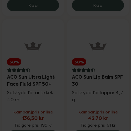
ACO Dry Scalp Shampoo, 115 kr.
ACO Sun Stic
Köp
Köp
30%
30%
4.5 av 5 i omdöme
4.6 av 5 i omdöme
ACO Sun Ultra Light
ACO Sun Lip Balm SPF
Face Fluid SPF 50+
30
Solskydd för ansiktet
Solskydd för läppar 4,7
40 ml
g
Kampanjpris online
Kampanjpris online
136,50 kr
42,70 kr
Tidigare pris:
195 kr
Tidigare pris:
61 kr