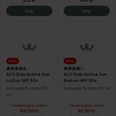
235 kr
249 kr
Canoderm 5 %, 235 kr.
Miniderm 20
Köp
Köp
30%
30%
4.6 av 5 i omdöme
4.3 av 5 i omdöme
ACO Kids Active Sun
ACO Kids Active Sun
Lotion SPF 50+
Roll-on SPF 50+
Solskydd för barn 250
Solskydd för barn 50 ml
ml
Kampanjpris online
Kampanjpris online
160,30 kr
83,30 kr