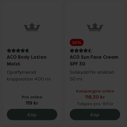
30%
4.7 av 5 i omdöme
4.5 av 5 i omdöme
ACO Body Lotion
ACO Sun Face Cream
Moist
SPF 30
Oparfymerad
Solskydd för ansiktet
kroppslotion 400 ml
50 ml
Kampanjpris online
Pris online
118,30 kr
119 kr
Tidigare pris:
169 kr
ACO Body Lotion Moist, 119 kr.
ACO Sun Fac
Köp
Köp