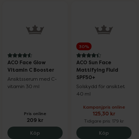
30%
4.6 av 5 i omdöme
4.4 av 5 i omdöme
ACO Face Glow
ACO Sun Face
Vitamin C Booster
Mattifying Fluid
SPF50+
Ansiktsserum med C-
vitamin 30 ml
Solskydd för ansiktet
40 ml
Kampanjpris online
Pris online
125,30 kr
209 kr
Tidigare pris:
179 kr
ACO Face Glow Vitamin C Booster, 209 
ACO Sun Fac
Köp
Köp