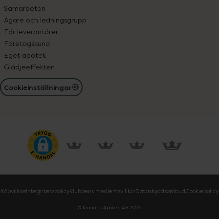
Samarbeten
Ägare och ledningsgrupp
För leverantörer
Företagskund
Eget apotek
Glädjeeffekten
Cookieinställningar
Köpvillkor
Integritetspolicy
Klubbens medlemsvillkor
Dataskyddsombud
Cookiepolicy
© Kronans Apotek AB
2026