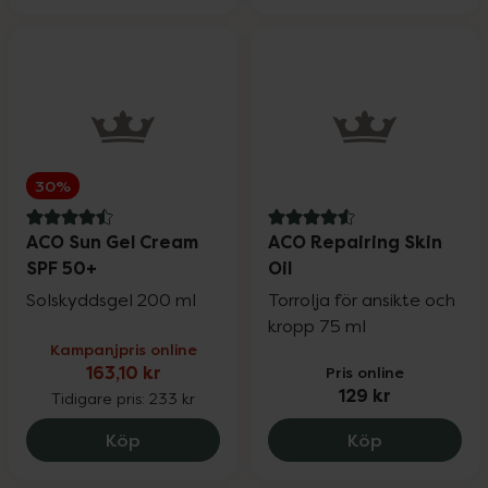
30%
4.5 av 5 i omdöme
4.6 av 5 i omdöme
ACO Sun Gel Cream
ACO Repairing Skin
SPF 50+
Oil
Solskyddsgel 200 ml
Torrolja för ansikte och
kropp 75 ml
Kampanjpris online
163,10 kr
Pris online
129 kr
Tidigare pris:
233 kr
ACO Sun Gel Cream SPF 50+, 163.1 kr.
ACO Repairin
Köp
Köp