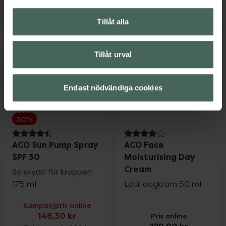
119 kr
Tidigare pris:
183 kr
ACO Caring Shower Oil, 119 kr.
ACO Sun Fac
Köp
Köp
Tillåt alla
Tillåt urval
Endast nödvändiga cookies
30%
4.5 av 5 i omdöme
4 av 5 i omdöme
ACO Sun Pump Spray
ACO Face
SPF 30
Moisturising Day
Cream
Solskydd för kroppen
175 ml
Lätt dagkräm 50 ml
Kampanjpris online
146,30 kr
Pris online