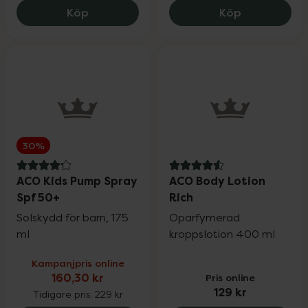
ACO Sun Ultra Light Face Fluid SPF 50+, 
ACO Sun Lip 
Köp
Köp
30%
4.2 av 5 i omdöme
4.6 av 5 i omdöme
ACO Kids Pump Spray
ACO Body Lotion
Spf 50+
Rich
Solskydd för barn, 175
Oparfymerad
ml
kroppslotion 400 ml
Kampanjpris online
160,30 kr
Pris online
129 kr
Tidigare pris:
229 kr