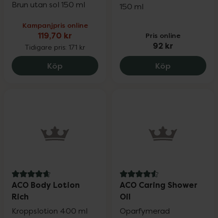
Brun utan sol 150 ml
150 ml
Kampanjpris online
119,70 kr
Pris online
92 kr
Tidigare pris:
171 kr
ACO Self Tan Body Mousse, 119.7 kr.
ACO Intimate
Köp
Köp
4.7 av 5 i omdöme
4.6 av 5 i omdöme
ACO Body Lotion
ACO Caring Shower
Rich
Oil
Kroppslotion 400 ml
Oparfymerad