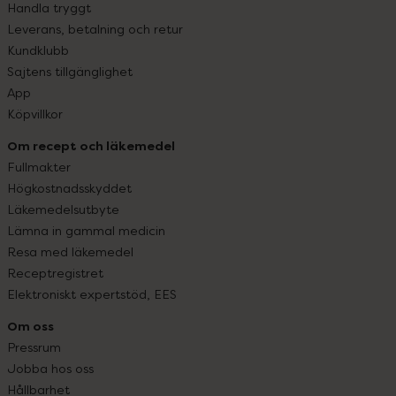
Handla tryggt
Leverans, betalning och retur
Kundklubb
Sajtens tillgänglighet
App
Köpvillkor
Om recept och läkemedel
Fullmakter
Högkostnadsskyddet
Läkemedelsutbyte
Lämna in gammal medicin
Resa med läkemedel
Receptregistret
Elektroniskt expertstöd, EES
Om oss
Pressrum
Jobba hos oss
Hållbarhet