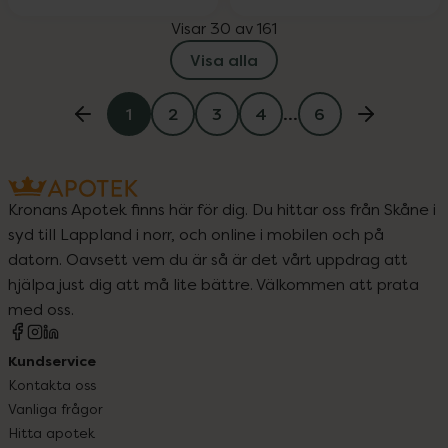
Visar 30 av 161
Visa alla
1
2
3
4
…
6
Kronans Apotek finns här för dig. Du hittar oss från Skåne i
syd till Lappland i norr, och online i mobilen och på
datorn. Oavsett vem du är så är det vårt uppdrag att
hjälpa just dig att må lite bättre. Välkommen att prata
med oss.
Kundservice
Kontakta oss
Vanliga frågor
Hitta apotek