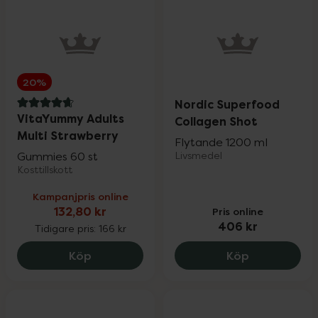
20%
Nordic Superfood
4.8 av 5 i omdöme
VitaYummy Adults
Collagen Shot
Multi Strawberry
Flytande 1200 ml
Gummies 60 st
Livsmedel
Kosttillskott
Kampanjpris online
132,80 kr
Pris online
406 kr
Tidigare pris:
166 kr
VitaYummy Adults Multi Strawberry, 132
Nordic Supe
Köp
Köp