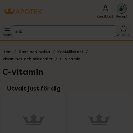
Kundklubb
Recept
Sök
Meny
Varukorg
Hem
Kost och hälsa
Kosttillskott
Vitaminer och mineraler
C-vitamin
C-vitamin
Utvalt just för dig
oppa över Lista
Lista: . Innehåller 3 objekt.