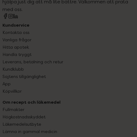
hjälpa just dig att må lite bättre. Välkommen att prata
med oss.
Kundservice
Kontakta oss
Vanliga frågor
Hitta apotek
Handla tryggt
Leverans, betalning och retur
Kundklubb
Sajtens tillgänglighet
App
Köpvillkor
Om recept och läkemedel
Fullmakter
Högkostnadsskyddet
Läkemedelsutbyte
Lämna in gammal medicin