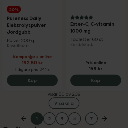
20%
Pureness Daily
4.8 av 5 i omdöme
Ester-C, C-vitamin
Elektrolytpulver
1000 mg
Jordgubb
Tabletter 60 st
Pulver 200 g
Kosttillskott
Kosttillskott
Kampanjpris online
192,80 kr
Pris online
159 kr
Tidigare pris:
241 kr
Pureness Daily Elektrolytpulver Jordgub
Ester-C, C-v
Köp
Köp
Visar 30 av 209
Visa alla
1
2
3
4
…
7