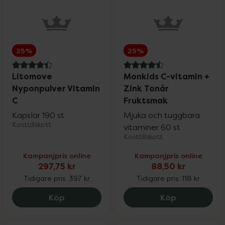
25%
25%
4.4 av 5 i omdöme
4.5 av 5 i omdöme
Litomove
Monkids C-vitamin +
Nyponpulver Vitamin
Zink Tonår
C
Fruktsmak
Kapslar 190 st
Mjuka och tuggbara
Kosttillskott
vitaminer 60 st
Kosttillskott
Kampanjpris online
Kampanjpris online
297,75 kr
88,50 kr
Tidigare pris:
397 kr
Tidigare pris:
118 kr
Litomove Nyponpulver Vitamin C, 297.75
Monkids C-v
Köp
Köp