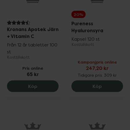
20%
Pureness
4.5 av 5 i omdöme
Kronans Apotek Järn
Hyaluronsyra
+ Vitamin C
Kapsel 120 st
Från 12 år tabletter 100
Kosttillskott
st
Kosttillskott
Kampanjpris online
Pris online
247,20 kr
65 kr
Tidigare pris:
309 kr
Kronans Apotek Järn + Vitamin C, 65 kr
Pureness Hy
Köp
Köp