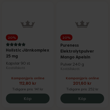
20%
20%
Pureness
5 av 5 i omdöme
Holistic Järnkomplex
Elektrolytpulver
25 mg
Mango Apelsin
Kapslar 90 st
Pulver 240 g
Kosttillskott
Kosttillskott
Kampanjpris online
Kampanjpris online
112,80 kr
201,60 kr
Tidigare pris:
141 kr
Tidigare pris:
252 kr
Holistic Järnkomplex 25 mg, 112.8 kr.
Pureness Ele
Köp
Köp