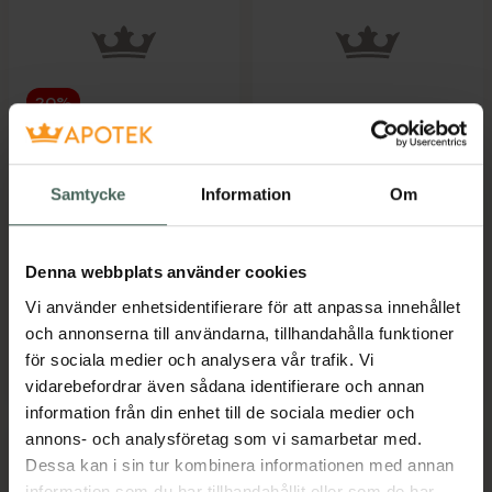
20%
Kronans Apotek Q10
4.7 av 5 i omdöme
Helhetshälsa
& C-vitamin
Järnsaft
Tabletter med Q10 och
Samtycke
Information
Om
Flytande 500 ml
vitaminer 60 st
Kosttillskott
Kosttillskott
Denna webbplats använder cookies
Kampanjpris online
120 kr
Pris online
Vi använder enhetsidentifierare för att anpassa innehållet
179 kr
Tidigare pris:
150 kr
och annonserna till användarna, tillhandahålla funktioner
för sociala medier och analysera vår trafik. Vi
Helhetshälsa Järnsaft, 120 kr.
Kronans Apo
Köp
Köp
vidarebefordrar även sådana identifierare och annan
information från din enhet till de sociala medier och
annons- och analysföretag som vi samarbetar med.
Dessa kan i sin tur kombinera informationen med annan
information som du har tillhandahållit eller som de har