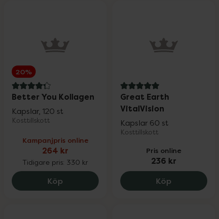
20%
4.3 av 5 i omdöme
5 av 5 i omdöme
Better You Kollagen
Great Earth
VitalVision
Kapslar, 120 st
Kosttillskott
Kapslar 60 st
Kosttillskott
Kampanjpris online
264 kr
Pris online
236 kr
Tidigare pris:
330 kr
Better You Kollagen, 264 kr.
Great Earth 
Köp
Köp