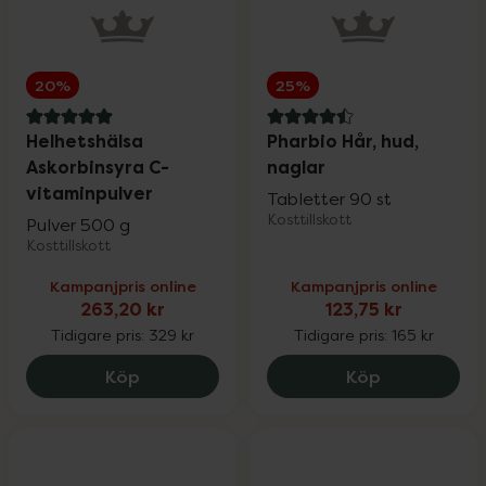
20%
25%
5 av 5 i omdöme
4.5 av 5 i omdöme
Helhetshälsa
Pharbio Hår, hud,
Askorbinsyra C-
naglar
vitaminpulver
Tabletter 90 st
Kosttillskott
Pulver 500 g
Kosttillskott
Kampanjpris online
Kampanjpris online
263,20 kr
123,75 kr
Tidigare pris:
329 kr
Tidigare pris:
165 kr
Helhetshälsa Askorbinsyra C-vitaminpulv
Pharbio Hår,
Köp
Köp