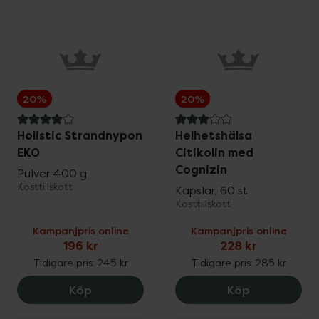
20%
20%
4 av 5 i omdöme
3 av 5 i omdöme
Holistic Strandnypon
Helhetshälsa
EKO
Citikolin med
Cognizin
Pulver 400 g
Kosttillskott
Kapslar, 60 st
Kosttillskott
Kampanjpris online
Kampanjpris online
196 kr
228 kr
Tidigare pris:
245 kr
Tidigare pris:
285 kr
Holistic Strandnypon EKO, 196 kr.
Helhetshälsa
Köp
Köp