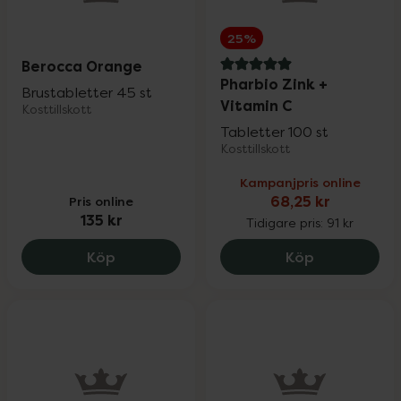
25%
Berocca Orange
5 av 5 i omdöme
Pharbio Zink +
Brustabletter 45 st
Vitamin C
Kosttillskott
Tabletter 100 st
Kosttillskott
Kampanjpris online
Pris online
68,25 kr
135 kr
Tidigare pris:
91 kr
Berocca Orange, 135 kr.
Pharbio Zink
Köp
Köp