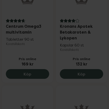
4.7 av 5 i omdöme
4.1 av 5 i omdöme
Centrum Omega3
Kronans Apotek
multivitamin
Betakaroten &
Lykopen
Tabletter 90 st
Kosttillskott
Kapslar 60 st
Kosttillskott
Pris online
Pris online
169 kr
132 kr
Centrum Omega3 multivitamin, 169 kr.
Kronans Apo
Köp
Köp