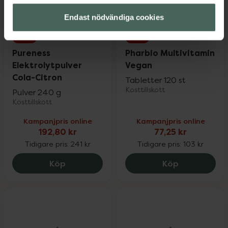
Endast nödvändiga cookies
20%
25%
Pureness
Pharbio Multivitamin
Elektrolytpulver
Vegan
Cola-Citron
Tabletter 120 st
Kosttillskott
Pulver 240 g
Kosttillskott
Kampanjpris online
Kampanjpris online
192,80 kr
77,25 kr
Tidigare pris:
241 kr
Tidigare pris:
103 kr
Pureness Elektrolytpulver Cola-Citron, 1
Pharbio Mult
Köp
Köp