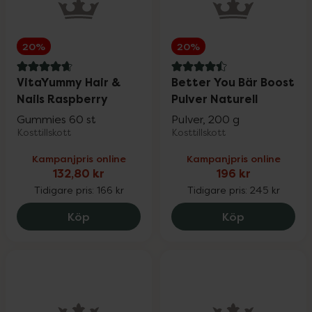
20%
20%
4.8 av 5 i omdöme
4.5 av 5 i omdöme
VitaYummy Hair &
Better You Bär Boost
Nails Raspberry
Pulver Naturell
Gummies 60 st
Pulver, 200 g
Kosttillskott
Kosttillskott
Kampanjpris online
Kampanjpris online
132,80 kr
196 kr
Tidigare pris:
166 kr
Tidigare pris:
245 kr
VitaYummy Hair & Nails Raspberry, 132.8
Better You B
Köp
Köp