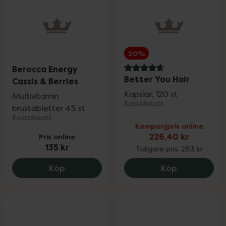
20%
Berocca Energy
4.7 av 5 i omdöme
Better You Hair
Cassis & Berries
Kapslar, 120 st
Multivitamin
Kosttillskott
brustabletter 45 st
Kosttillskott
Kampanjpris online
Pris online
226,40 kr
135 kr
Tidigare pris:
283 kr
Berocca Energy Cassis & Berries, 135 kr.
Better You H
Köp
Köp